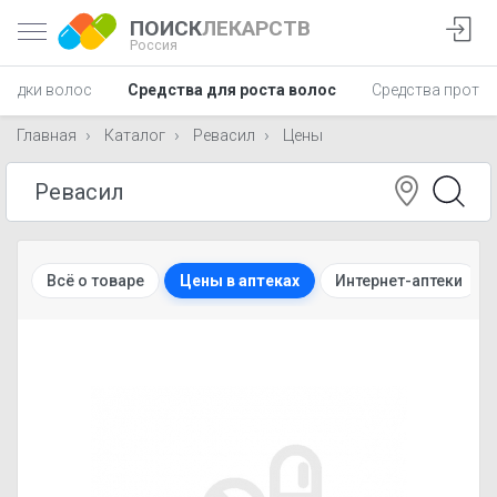
ПОИСК
ЛЕКАРСТВ
Россия
кладки волос
Средства для роста волос
Средства против
Главная
Каталог
Ревасил
Цены
Всё о товаре
Цены в аптеках
Интернет-аптеки