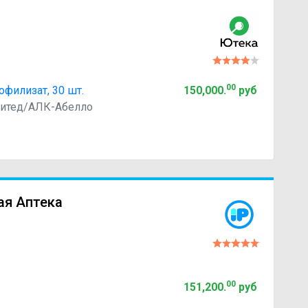
00
офилизат, 30 шт.
150,000
.
руб
митед/АЛК-Абелло
ая Аптека
00
151,200
.
руб