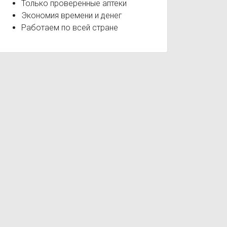
Только проверенные аптеки
Экономия времени и денег
Работаем по всей стране
кий конъюнктивит
Аллергический ринит
Аллергия
Круг