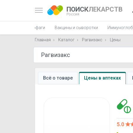
ПОИСК
ЛЕКАРСТВ
Россия
фаги, пиобактериофаги
Вакцины и сыворотки
Иммуноглоб
Главная
Каталог
Рагвизакс
Цены
Всё о товаре
Цены в аптеках
5.0