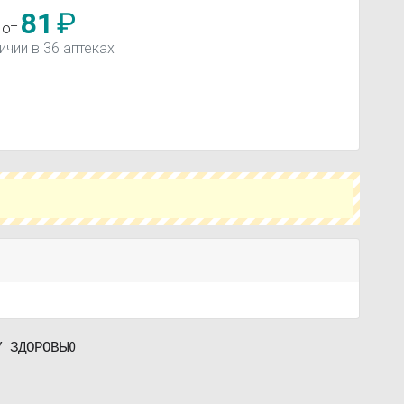
81
₽
 от
ичии в 36 аптеках
У ЗДОРОВЬЮ