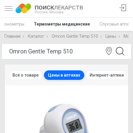
ПОИСК
ЛЕКАРСТВ
Россия,
Москва
Тонометры
Термометры медицинские
Слуховые аппар
Главная
Каталог
Omron Gentle Temp 510
Цены
Мос
Всё о товаре
Цены в аптеках
Интернет-аптеки