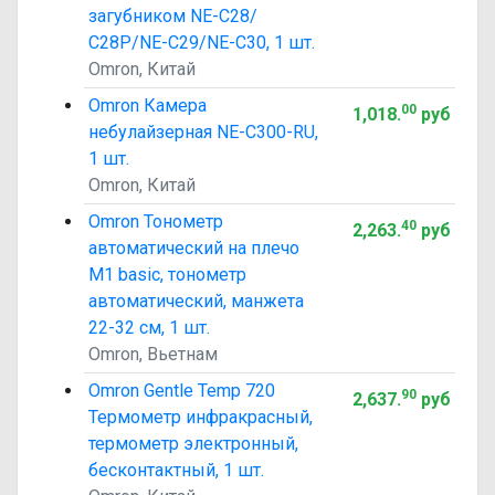
загубником NE-С28/
С28P/NE-С29/NE-С30, 1 шт.
Omron, Китай
Omron Камера
00
1,018
.
руб
небулайзерная NE-С300-RU,
1 шт.
Omron, Китай
Omron Тонометр
40
2,263
.
руб
автоматический на плечо
M1 basic, тонометр
автоматический, манжета
22-32 см, 1 шт.
Omron, Вьетнам
Omron Gentle Temp 720
90
2,637
.
руб
Термометр инфракрасный,
термометр электронный,
бесконтактный, 1 шт.