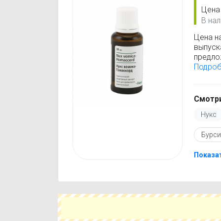
Цена
В нал
Цена н
выпуск
предло
найти, 
Подро
минима
обновл
данные
Смотри
Перед 
Нукс
инстру
против
Бурси
подобр
действ
Чтобы 
Показат
аптеке
Это по
вариант