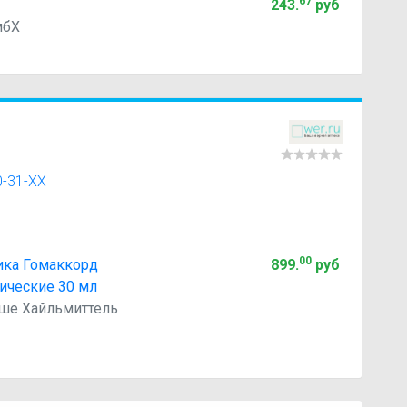
67
243
.
руб
мбХ
0-31-XX
00
ика Гомаккорд
899
.
руб
ические 30 мл
гише Хайльмиттель