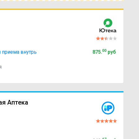
00
я приема внутрь
875
.
руб
я
ая Аптека