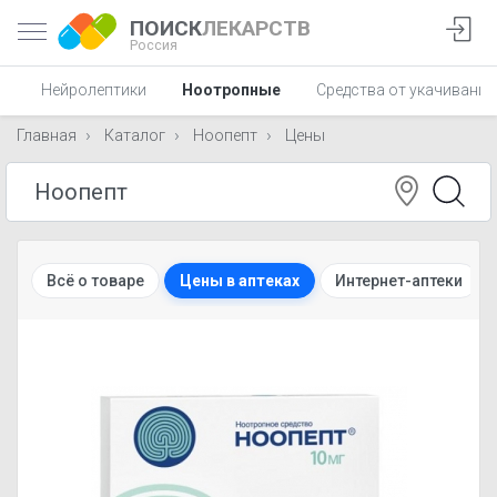
ПОИСК
ЛЕКАРСТВ
Россия
С
Нейролептики
Ноотропные
Средства от укачивания
Главная
Каталог
Ноопепт
Цены
Всё о товаре
Цены в аптеках
Интернет-аптеки