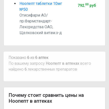
Ноопепт таблетки 10мг
00
792
.
руб
№50
Отисифарм АО/
пр.Фармстандарт-
Лексредства ОАО,
Щелковский витам.з-д
Показано
6
из
6 аптек
По вашему запросу
Ноопепт в аптеках
всего
найдено
6
лекарственных препаратов
Почему стоит сравнить цены на
Ноопепт в аптеках