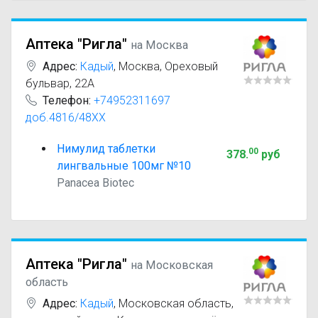
Аптека "Ригла"
на Москва
Адрес:
Кадый
,
Москва, Ореховый
бульвар, 22А
Телефон:
+74952311697
доб.4816/48XX
Нимулид таблетки
00
378
.
руб
лингвальные 100мг №10
Panacea Biotec
Аптека "Ригла"
на Московская
область
Адрес:
Кадый
,
Московская область,