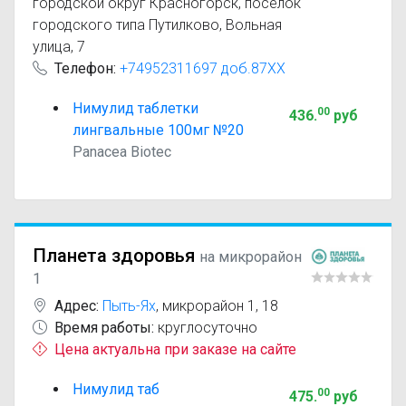
городской округ Красногорск, посёлок
городского типа Путилково, Вольная
улица, 7
Телефон:
+74952311697 доб.87XX
Нимулид таблетки
00
436
.
руб
лингвальные 100мг №20
Panacea Biotec
Планета здоровья
на микрорайон
1
Адрес:
Пыть-Ях
,
микрорайон 1, 18
Время работы:
круглосуточно
Цена актуальна при заказе на сайте
Нимулид таб
00
475
.
руб