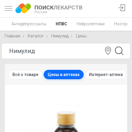
ПОИСК
ЛЕКАРСТВ
Россия
ы
Антидепрессанты
НПВС
Нейролептики
Ноотроп
Главная
Каталог
Нимулид
Цены
Всё о товаре
Цены в аптеках
Интернет-аптеки