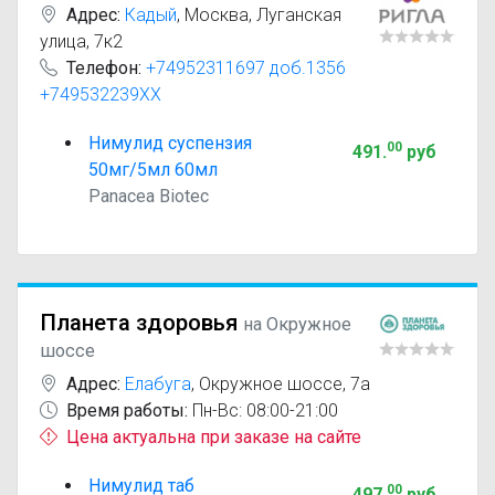
Адрес:
Кадый
,
Москва, Луганская
улица, 7к2
Телефон:
+74952311697 доб.1356
+749532239XX
Нимулид суспензия
00
491
.
руб
50мг/5мл 60мл
Panacea Biotec
Планета здоровья
на Окружное
шоссе
Адрес:
Елабуга
,
Окружное шоссе, 7а
Время работы:
Пн-Вс: 08:00-21:00
Цена актуальна при заказе на сайте
Нимулид таб
00
497
.
руб