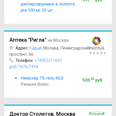
диспергируемые в полости
рта 100 мг 20 шт
Аптека "Ригла"
на Москва
Адрес:
Кадый
,
Москва, Ленинградский
проспект, 66
Телефон:
+74952311697
доб.7476/74XX
Нимулид 1% гель 60,0
00
520
.
руб
Panacea Biotec
Доктор Столетов, Москва