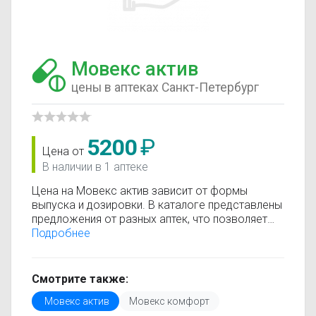
Мовекс актив
цены в аптеках Санкт-Петербург
5200
₽
Цена от
В наличии в 1 аптеке
Цена на Мовекс актив зависит от формы
выпуска и дозировки. В каталоге представлены
предложения от разных аптек, что позволяет
быстро найти, где купить Мовекс актив по
Подробнее
минимальной цене. Информация о стоимости
регулярно обновляется, поэтому вы видите
только актуальные данные.
Смотрите также:
Перед покупкой рекомендуется ознакомиться с
Мовекс актив
Мовекс комфорт
инструкцией по применению, показаниями и