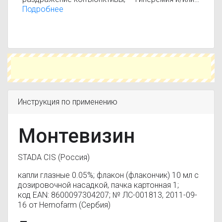
отек конъюнктивы, вызванный различными
Подробнее
неспецифическими причинами (состояние после
тонометрии, пыль, сигаретный дым, смог,
плавание, чтение, вождение автомобиля).
Инструкция по применению
Монтевизин
STADA CIS (Россия)
капли глазные 0.05%; флакон (флакончик) 10 мл с
дозировочной насадкой, пачка картонная 1;
код EAN: 8600097304207; № ЛС-001813, 2011-09-
16 от Hemofarm (Сербия)