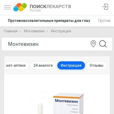
ПОИСК
ЛЕКАРСТВ
Россия
Противовоспалительные препараты для глаз
Противов
Главная
Монтевизин
Инструкция
нтернет-аптеки
24 аналога
Инструкция
Отзывы