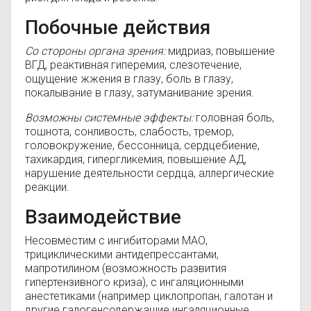
Побочные действия
Со стороны органа зрения:
мидриаз, повышение
ВГД
, реактивная гиперемия, слезотечение,
ощущение жжения в глазу, боль в глазу,
покалывание в глазу, затуманивание зрения.
Возможны системные эффекты:
головная боль,
тошнота, сонливость, слабость, тремор,
головокружение, бессонница, сердцебиение,
тахикардия, гипергликемия, повышение
АД
,
нарушение деятельности сердца, аллергические
реакции.
Взаимодействие
Несовместим с ингибиторами
МАО
,
трициклическими антидепрессантами,
мапротилином (возможность развития
гипертензивного криза), с ингаляционными
анестетиками (например циклопропан, галотан и
другие галогенсодержащие ингаляционные