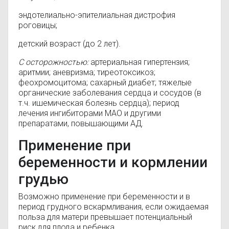
эндотелиально-эпителиальная дистрофия
роговицы;
детский возраст (до 2 лет).
С осторожностью:
артериальная гипертензия;
аритмии; аневризма; тиреотоксикоз;
феохромоцитома; сахарный диабет; тяжелые
органические заболевания сердца и сосудов (
в
т.ч.
ишемическая болезнь сердца); период
лечения ингибиторами
МАО
и другими
препаратами, повышающими
АД
.
Применение при
беременности и кормлении
грудью
Возможно применение при беременности и в
период грудного вскармливания, если ожидаемая
польза для матери превышает потенциальный
риск для плода и ребенка.