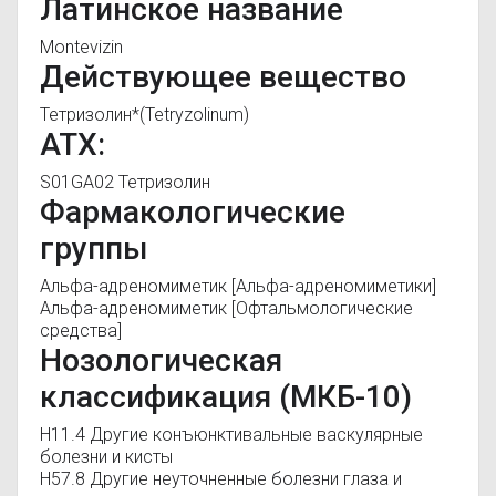
Латинское название
Montevizin
Действующее вещество
Тетризолин*(Tetryzolinum)
АТХ:
S01GA02 Тетризолин
Фармакологические
группы
Альфа-адреномиметик
[Альфа-адреномиметики]
Альфа-адреномиметик
[Офтальмологические
средства]
Нозологическая
классификация (МКБ-10)
H11.4 Другие конъюнктивальные васкулярные
болезни и кисты
H57.8 Другие неуточненные болезни глаза и