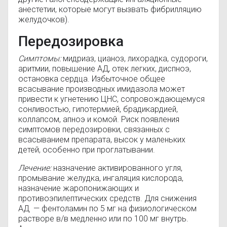
анестетии, которые могут вызвать фибрилляцию
желудочков).
Передозировка
Симптомы:
мидриаз, цианоз, лихорадка, судороги,
аритмии, повышение
АД
, отек легких, диспноэ,
остановка сердца. Избыточное общее
всасывание производных имидазола может
привести к угнетению
ЦНС
, сопровождающемуся
сонливостью, гипотермией, брадикардией,
коллапсом, апноэ и комой. Риск появления
симптомов передозировки, связанных с
всасыванием препарата, высок у маленьких
детей, особенно при проглатывании.
Лечение:
назначение активированного угля,
промывание желудка, ингаляция кислорода,
назначение жаропонижающих и
противоэпилептических средств. Для снижения
АД
— фентоламин по 5 мг на физиологическом
растворе
в/в
медленно или по 100 мг внутрь.