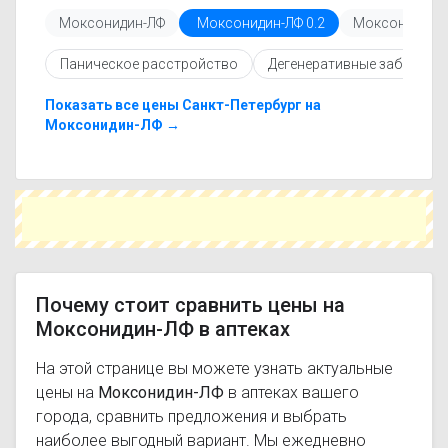
Перед покупкой рекомендуется ознакомиться с
Моксонидин-ЛФ
Моксонидин-ЛФ 0.2
Моксонидин-Л
инструкцией по применению, показаниями и
противопоказаниями. При необходимости вы
Паническое расстройство
Дегенеративные заболева
можете подобрать аналоги Моксонидин-ЛФ с
похожим действующим веществом или более
доступной ценой.
Показать все цены Санкт-Петербург на
Чтобы купить Моксонидин-ЛФ в ближайшей
Моксонидин-ЛФ →
аптеке, укажите свой город и сравните
предложения. Это поможет сэкономить время
и выбрать оптимальный вариант по цене и
наличию.
Почему стоит сравнить цены на
Моксонидин-ЛФ в аптеках
На этой странице вы можете узнать актуальные
цены на
Моксонидин-ЛФ
в аптеках вашего
города, сравнить предложения и выбрать
наиболее выгодный вариант. Мы ежедневно