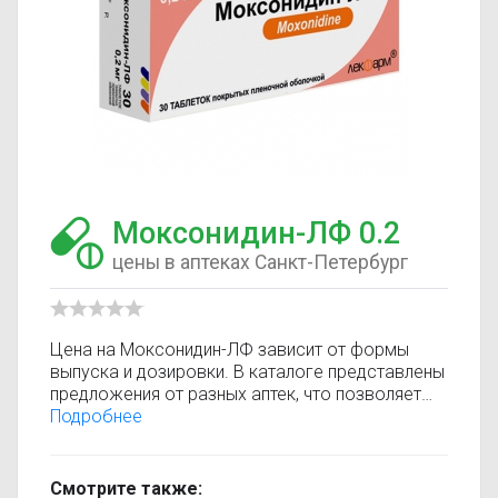
Моксонидин-ЛФ 0.2
цены в аптеках Санкт-Петербург
Цена на Моксонидин-ЛФ зависит от формы
выпуска и дозировки. В каталоге представлены
предложения от разных аптек, что позволяет
быстро найти, где купить Моксонидин-ЛФ по
Подробнее
минимальной цене. Информация о стоимости
регулярно обновляется, поэтому вы видите
только актуальные данные.
Смотрите также: