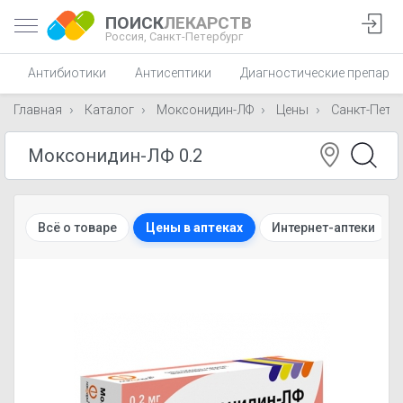
ПОИСК
ЛЕКАРСТВ
Россия,
Санкт-Петербург
Антибиотики
Антисептики
Диагностические препара
Главная
Каталог
Моксонидин-ЛФ
Цены
Санкт-Пете
Всё о товаре
Цены в аптеках
Интернет-аптеки