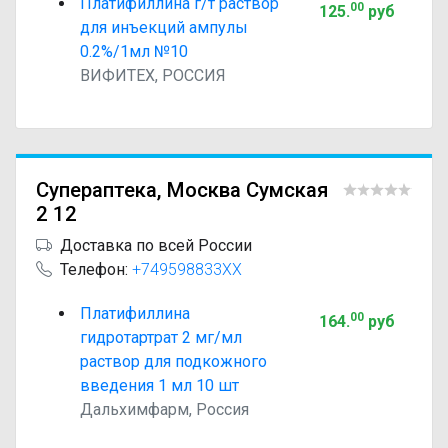
Платифиллина г/т раствор
00
125
.
руб
для инъекций ампулы
0.2%/1мл №10
ВИФИТЕХ, РОССИЯ
Супераптека, Москва Сумская
2 12
Доставка по всей России
Телефон:
+749598833XX
Платифиллина
00
164
.
руб
гидротартрат 2 мг/мл
раствор для подкожного
введения 1 мл 10 шт
Дальхимфарм, Россия