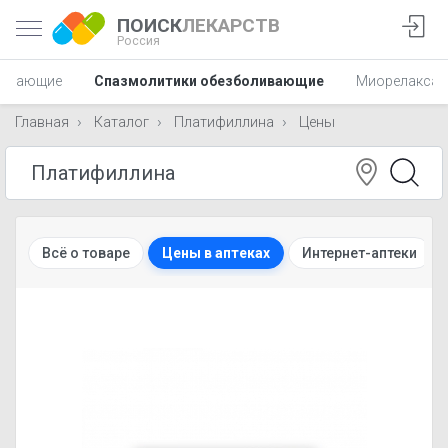
ПОИСК
ЛЕКАРСТВ
Россия
ливающие
Спазмолитики обезболивающие
Миорелаксан
Главная
Каталог
Платифиллина
Цены
Всё о товаре
Цены в аптеках
Интернет-аптеки