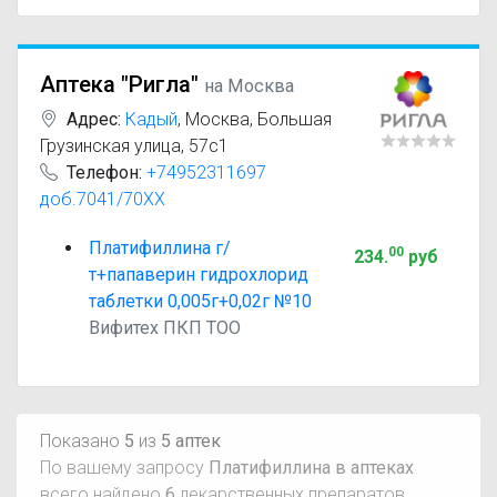
Аптека "Ригла"
на Москва
Адрес:
Кадый
,
Москва, Большая
Грузинская улица, 57с1
Телефон:
+74952311697
доб.7041/70XX
Платифиллина г/
00
234
.
руб
т+папаверин гидрохлорид
таблетки 0,005г+0,02г №10
Вифитех ПКП ТОО
Показано
5
из
5 аптек
По вашему запросу
Платифиллина в аптеках
всего найдено
6
лекарственных препаратов