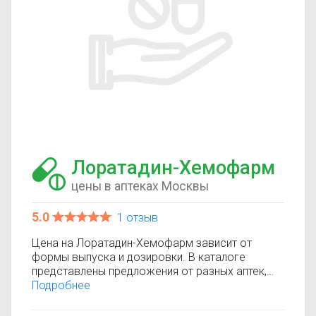
Лоратадин-Хемофарм
цены в аптеках Москвы
5.0
1 отзыв
Цена на Лоратадин-Хемофарм зависит от
формы выпуска и дозировки. В каталоге
представлены предложения от разных аптек,
что позволяет быстро найти, где купить
Подробнее
Лоратадин-Хемофарм по минимальной цене.
Информация о стоимости регулярно