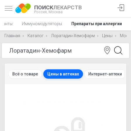
ПОИСК
ЛЕКАРСТВ
Россия,
Москва
ссанты
Иммуномодуляторы
Препараты при аллергии
Главная
Каталог
Лоратадин-Хемофарм
Цены
Моск
Всё о товаре
Цены в аптеках
Интернет-аптеки