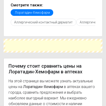
обновляется, поэтому вы видите только
Смотрите также:
актуальные данные.
Лоратадин-Хемофарм
Перед покупкой рекомендуется ознакомиться с
инструкцией по применению, показаниями и
Аллергический контактный дерматит
Аллергический 
противопоказаниями. При необходимости вы
можете подобрать аналоги Лоратадин-
Хемофарм с похожим действующим
веществом или более доступной ценой.
Чтобы купить Лоратадин-Хемофарм в
ближайшей аптеке, укажите свой город и
сравните предложения. Это поможет
сэкономить время и выбрать оптимальный
вариант по цене и наличию.
Почему стоит сравнить цены на
Лоратадин-Хемофарм в аптеках
На этой странице вы можете узнать актуальные
цены на
Лоратадин-Хемофарм
в аптеках вашего
города, сравнить предложения и выбрать
наиболее выгодный вариант. Мы ежедневно
обновляем данные о стоимости и наличии