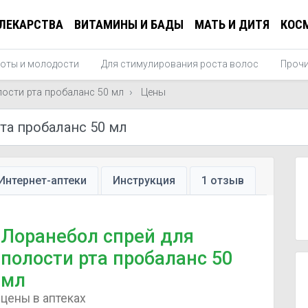
ЛЕКАРСТВА
ВИТАМИНЫ И БАДЫ
МАТЬ И ДИТЯ
КОС
соты и молодости
Для стимулирования роста волос
Прочи
лости рта пробаланс 50 мл
Цены
Интернет-аптеки
Инструкция
1 отзыв
Лоранебол спрей для
полости рта пробаланс 50
мл
цены в аптеках