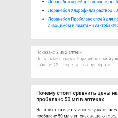
Лоранебол спрей для полости рта 
Лоранебол Хлорофилла раствор 50
Лоранебол Пробаланс спрей для по
лизоцимом и лизатами лактобакте
Показано
2
из
2 аптеки
По вашему запросу
Лоранебол спрей для
найдено
22
лекарственных препарата
Почему стоит сравнить цены на
пробаланс 50 мл в аптеках
На этой странице вы можете узнать акту
пробаланс 50 мл
в аптеках вашего город