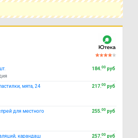
мить время и выбрать оптимальный вариант по
наличию.
00
шт.
184
.
руб
дия
00
астилки, мята, 24
217
.
руб
00
спрей для местного
255
.
руб
00
аляций, карандаш
257
.
руб