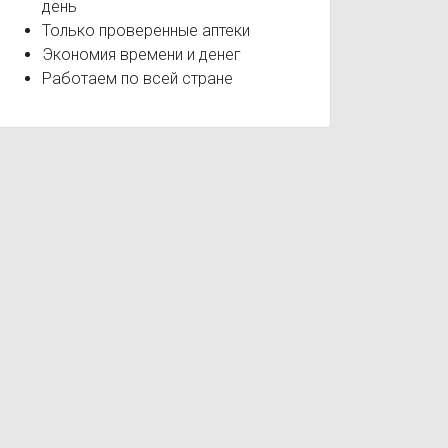
день
Только проверенные аптеки
Экономия времени и денег
Работаем по всей стране
мл
Лоранебол спрей для полости рта 50мл
Лоранебол пасти
ых путей
Инфекции верхних дыхательных путей
Инфекции ве