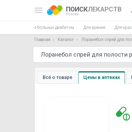
ПОИСК
ЛЕКАРСТВ
Россия
ля женщин
Для больных диабетом
Для зрения
Для кра
Главная
Каталог
Лоранебол спрей для по
Всё о товаре
Цены в аптеках