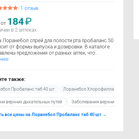
1 отзыв
184
₽
 от
ичии в 2 аптеках
а Лоранебол спрей для полости рта пробаланс 50
исит от формы выпуска и дозировки. В каталоге
авлены предложения от разных аптек, что
яет быстро найти, где купить Лоранебол спрей
бнее
лости рта пробаланс 50 мл по минимальной цене.
ация о стоимости регулярно обновляется,
у вы видите только актуальные данные.
те также:
покупкой рекомендуется ознакомиться с
ебол Пробаланс таб 40 шт
Лоранебол Хлорофилла раствор 50
кцией по применению, показаниями и
опоказаниями. При необходимости вы можете
ни верхних дыхательных путей
Заболевания верхних дыхательн
ать аналоги Лоранебол спрей для полости рта
анс 50 мл с похожим действующим веществом
лее доступной ценой.
ь все цены на Лоранебол Пробаланс таб 40 шт →
купить Лоранебол спрей для полости рта
анс 50 мл в ближайшей аптеке, укажите свой
и сравните предложения. Это поможет