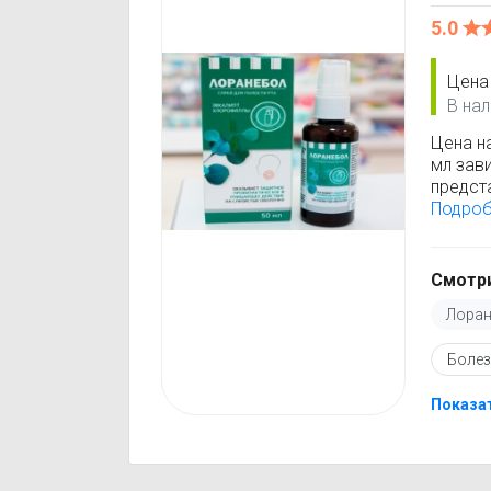
5.0
Цена
В нал
Цена н
мл зав
предст
позвол
Подро
для по
Информ
поэтом
Смотри
Перед 
Лоран
инстру
против
Болез
подобр
пробал
или бо
Показат
Чтобы 
пробал
город 