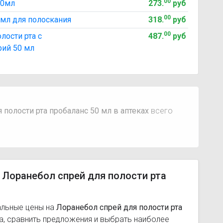
00
50мл
273
.
руб
00
мл для полоскания
318
.
руб
00
лости рта с
487
.
руб
рий 50 мл
 полости рта пробаланс 50 мл в аптеках
всего
 Лоранебол спрей для полости рта
альные цены на
Лоранебол спрей для полости рта
а, сравнить предложения и выбрать наиболее