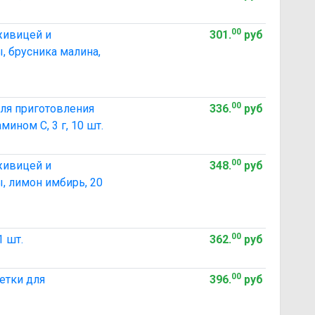
00
живицей и
301
.
руб
, брусника малина,
00
ля приготовления
336
.
руб
мином С, 3 г, 10 шт.
00
живицей и
348
.
руб
, лимон имбирь, 20
00
1 шт.
362
.
руб
00
етки для
396
.
руб