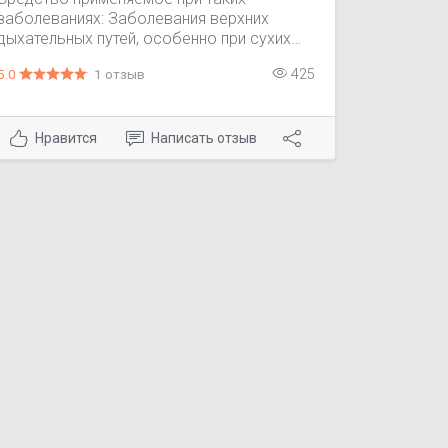
Фитофарм НЦ, Россия; ЗиО-Здоровье,
заболеваниях: Заболевания верхних
Россия
дыхательных путей, особенно при сухих
бронхитах; заболевания ЖКТ,
5.0
1 отзыв
425
сопровождающиеся спазмами кишечника,
метеоризмом, диспептическими
явлениями, болями в кишечнике.
Нравится
Написать отзыв