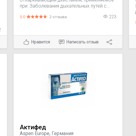
при: Заболевания дыхательных путей с
образованием вязкой мокроты: острый и
5.0
2 отзыва
223
хронический бронхит, пневмония, ХОБЛ,
бронхиальная астма с затруднением
2
отхождения мокроты,
бронхоэктатическая болезнь.
Нравится
Написать отзыв
Респираторный дистресс-синдром у
недоношенных детей и новорожденных.
Актифед
Aspen Europe, Германия