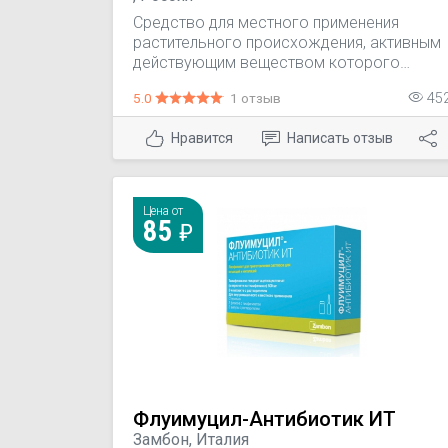
Средство для местного применения
растительного происхождения, активным
действующим веществом которого
являются экстракт и эфирное масло
5.0
1 отзыв
45
эвкалипта шарикового (эфирное масло
цинеола), в состав которого входит и
Нравится
Написать отзыв
смесь хлорофиллов А и В. Кроме того, в
состав средства входят органические
кислоты, дубильные вещества и
микроэлементы (марганец, цинк, селен),
Цена от
дополняющие действие эфирного масла.
85
Флуимуцил-Антибиотик ИТ
Замбон, Италия