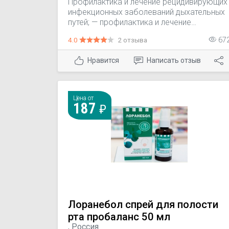
Профилактика и лечение рецидивирующих
инфекционных заболеваний дыхательных
путей; — профилактика и лечение
рецидивирующих инфекционных
4.0
2 отзыва
67
заболеваний мочевыводящих путей.
Нравится
Написать отзыв
Цена от
187
Лоранебол спрей для полости
рта пробаланс 50 мл
, Россия