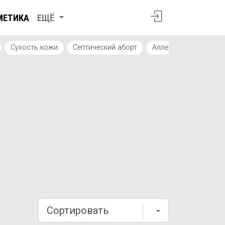
МЕТИКА
ЕЩЁ
Сухость кожи
Септический аборт
Аллергический дерма