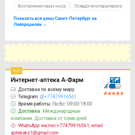
противопоказаниями. При необходимости вы
Воспаления пазух носа
Псевдогипопаратиреоз
У
можете подобрать аналоги Лейпрорелин
Сандоз с похожим действующим веществом
или более доступной ценой.
Показать все цены Санкт-Петербург на
Чтобы купить Лейпрорелин Сандоз в
Лейпрорелин →
ближайшей аптеке, укажите свой город и
сравните предложения. Это поможет
сэкономить время и выбрать оптимальный
вариант по цене и наличию.
топ
Интернет-аптека А-Фарм
Доставка по всему миру
Telegram:
@+77479916561
Время работы:
Пн-Вс: 09:00-18:00
Доставка
: Международные
компании. Доставка от семи дней
WhatsApp wa.me/+77479916561, email
aptekakz1@gmail.com