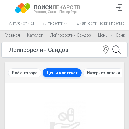
ПОИСК
ЛЕКАРСТВ
Россия,
Санкт-Петербург
Антибиотики
Антисептики
Диагностические препара
Главная
Каталог
Лейпрорелин Сандоз
Цены
Санкт-
Всё о товаре
Цены в аптеках
Интернет-аптеки