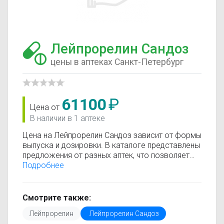
Лейпрорелин Сандоз
цены в аптеках Санкт-Петербург
61100
₽
Цена от
В наличии в 1 аптеке
Цена на Лейпрорелин Сандоз зависит от формы
выпуска и дозировки. В каталоге представлены
предложения от разных аптек, что позволяет
быстро найти, где купить Лейпрорелин Сандоз
Подробнее
по минимальной цене. Информация о стоимости
регулярно обновляется, поэтому вы видите
только актуальные данные.
Смотрите также:
Перед покупкой рекомендуется ознакомиться с
Лейпрорелин
Лейпрорелин Сандоз
инструкцией по применению, показаниями и