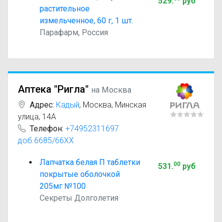
529
.
руб
растительное
измельченное, 60 г, 1 шт.
Парафарм, Россия
Аптека "Ригла"
на Москва
Адрес:
Кадый
,
Москва, Минская
улица, 14А
Телефон:
+74952311697
доб.6685/66XX
Лапчатка белая П таблетки
00
531
.
руб
покрытые оболочкой
205мг №100
Секреты Долголетия