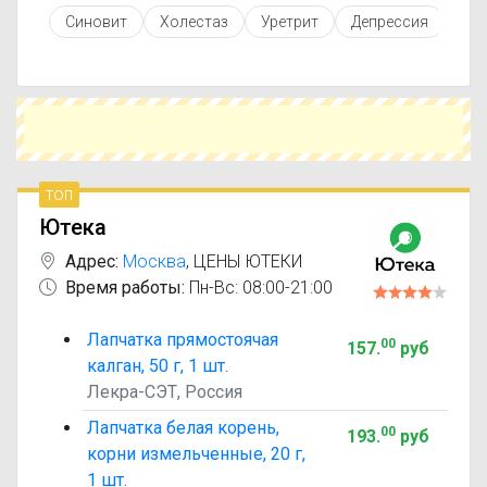
противопоказаниями. При необходимости вы
Синовит
Холестаз
Уретрит
Депрессия
Заб
можете подобрать аналоги Лапчатка с
похожим действующим веществом или более
доступной ценой.
Чтобы купить Лапчатка в ближайшей аптеке,
укажите свой город и сравните предложения.
Это поможет сэкономить время и выбрать
оптимальный вариант по цене и наличию.
топ
Ютека
Адрес:
Москва
,
ЦЕНЫ ЮТЕКИ
Время работы:
Пн-Вс: 08:00-21:00
Лапчатка прямостоячая
00
157
.
руб
калган, 50 г, 1 шт.
Лекра-СЭТ, Россия
Лапчатка белая корень,
00
193
.
руб
корни измельченные, 20 г,
1 шт.