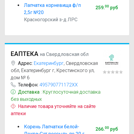
Лапчатка корневища ф/п
00
259
.
руб
2,5г №20
Красногорский з-д ЛРС
ЕАПТЕКА
на Свердловская обл
Адрес:
Екатеринбург
,
Свердловская
обл, Екатеринбург г, Крестинского ул,
дом № 6
Телефон:
495790771172XX
Доставка
: Круглосуточная доставка
без выходных
Наличие товара уточняйте на сайте
аптеки
Корень Лапчатки белой-
00
266
.
руб
Лекра-Сэт россыпь по 20 г