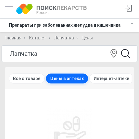
ПОИСК
ЛЕКАРСТВ
Россия
Препараты при заболеваниях желудка и кишечника
Пре
Главная
Каталог
Лапчатка
Цены
Всё о товаре
Цены в аптеках
Интернет-аптеки