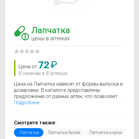
Лапчатка
цены в аптеках
72
₽
Цена от
В наличии в 8 аптеках
Цена на Лапчатка зависит от формы выпуска и
дозировки. В каталоге представлены
предложения от разных аптек, что позволяет
быстро найти, где купить Лапчатка по
Подробнее
минимальной цене. Информация о стоимости
регулярно обновляется, поэтому вы видите
только актуальные данные.
Смотрите также:
Перед покупкой рекомендуется ознакомиться с
Лапчатка
Лапчатка белая
Лапчатка корни
Лап
инструкцией по применению, показаниями и