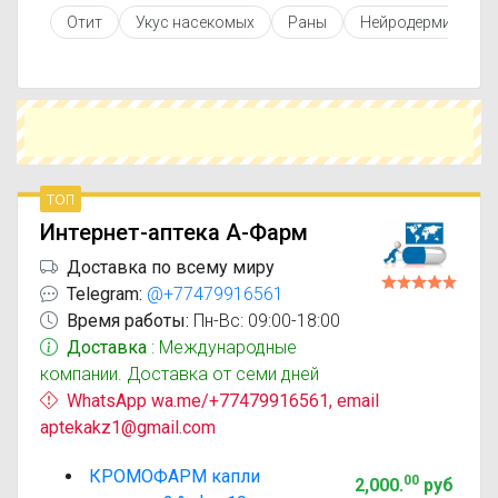
противопоказаниями. При необходимости вы
Отит
Укус насекомых
Раны
Нейродермит
можете подобрать аналоги Кромофарм с
похожим действующим веществом или более
доступной ценой.
Чтобы купить Кромофарм в ближайшей аптеке,
укажите свой город и сравните предложения.
Это поможет сэкономить время и выбрать
оптимальный вариант по цене и наличию.
топ
Интернет-аптека А-Фарм
Доставка по всему миру
Telegram:
@+77479916561
Время работы:
Пн-Вс: 09:00-18:00
Доставка
: Международные
компании. Доставка от семи дней
WhatsApp wa.me/+77479916561, email
aptekakz1@gmail.com
КРОМОФАРМ капли
00
2,000
.
руб