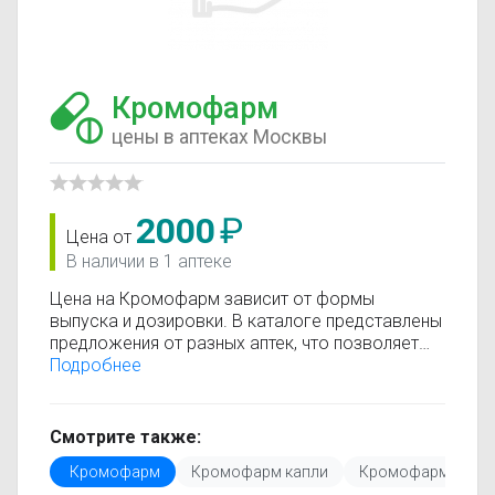
Кромофарм
цены в аптеках Москвы
2000
₽
Цена от
В наличии в 1 аптеке
Цена на Кромофарм зависит от формы
выпуска и дозировки. В каталоге представлены
предложения от разных аптек, что позволяет
быстро найти, где купить Кромофарм по
Подробнее
минимальной цене. Информация о стоимости
регулярно обновляется, поэтому вы видите
только актуальные данные.
Смотрите также:
Перед покупкой рекомендуется ознакомиться с
Кромофарм
Кромофарм капли
Кромофарм спре
инструкцией по применению, показаниями и