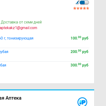
 Доставка от семи дней
aptekakz1@gmail.com
00
 г, тонизирующая
100
.
руб
00
убая
200
.
руб
00
бая
300
.
руб
ая Аптека