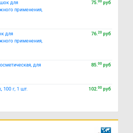
00
ошок для
75
.
руб
ужного применения,
20
ок для
76
.
руб
ужного применения,
00
косметическая, для
85
.
руб
00
 100 г, 1 шт.
102
.
руб