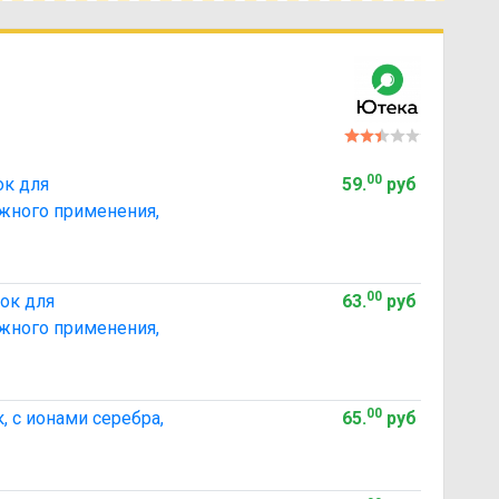
00
ок для
59
.
руб
ужного применения,
00
ок для
63
.
руб
ужного применения,
00
, с ионами серебра,
65
.
руб