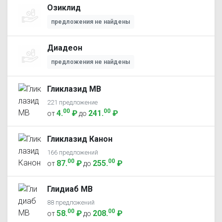
Озиклид
предложения не найдены
Диадеон
предложения не найдены
Гликлазид МВ
221 предложение
00
00
4
.
₽
241
.
₽
от
до
Гликлазид Канон
166 предложений
00
00
87
.
₽
255
.
₽
от
до
Глидиаб МВ
88 предложений
00
00
58
.
₽
208
.
₽
от
до