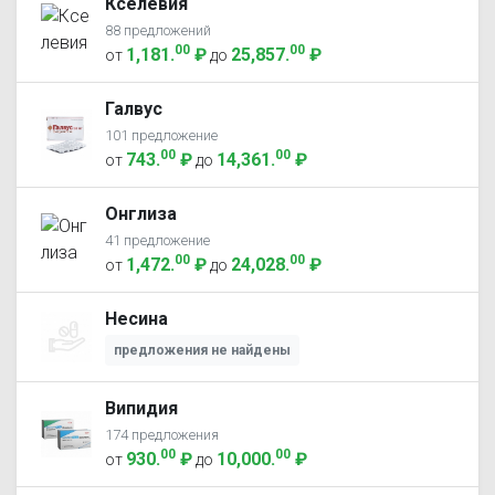
Кселевия
88 предложений
00
00
1,181
.
₽
25,857
.
₽
от
до
Галвус
101 предложение
00
00
743
.
₽
14,361
.
₽
от
до
Онглиза
41 предложение
00
00
1,472
.
₽
24,028
.
₽
от
до
Несина
предложения не найдены
Випидия
174 предложения
00
00
930
.
₽
10,000
.
₽
от
до