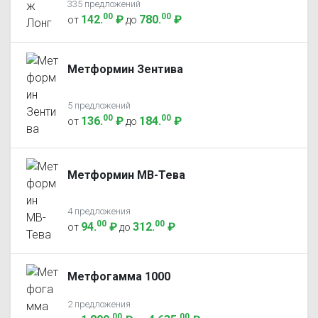
335 предложений
00
00
142
.
₽
780
.
₽
от
до
Метформин Зентива
5 предложений
00
00
136
.
₽
184
.
₽
от
до
Метформин МВ-Тева
4 предложения
00
00
94
.
₽
312
.
₽
от
до
Метфогамма 1000
2 предложения
00
00