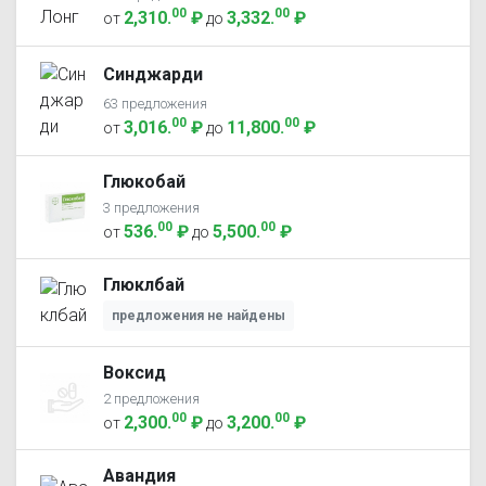
00
00
2,310
.
₽
3,332
.
₽
от
до
Синджарди
63 предложения
00
00
3,016
.
₽
11,800
.
₽
от
до
Глюкобай
3 предложения
00
00
536
.
₽
5,500
.
₽
от
до
Глюклбай
предложения не найдены
Воксид
2 предложения
00
00
2,300
.
₽
3,200
.
₽
от
до
Авандия