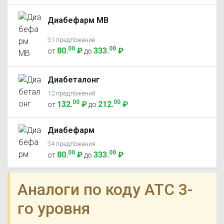
Диабефарм МВ
31 предложение
00
00
80
.
₽
333
.
₽
от
до
Диабеталонг
12 предложений
00
00
132
.
₽
212
.
₽
от
до
Диабефарм
34 предложения
00
00
80
.
₽
333
.
₽
от
до
Аналоги по коду ATC 3-
го уровня