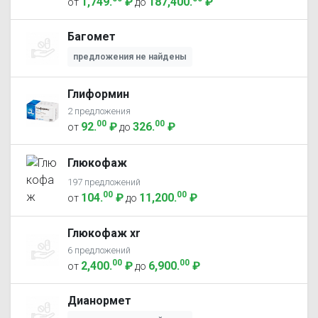
1,749
.
₽
187,400
.
₽
от
до
Багомет
предложения не найдены
Глиформин
2 предложения
00
00
92
.
₽
326
.
₽
от
до
Глюкофаж
197 предложений
00
00
104
.
₽
11,200
.
₽
от
до
Глюкофаж xr
6 предложений
00
00
2,400
.
₽
6,900
.
₽
от
до
Дианормет