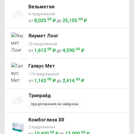
Вельметия
6 предложений
00
00
8,025
.
₽
25,155
.
₽
от
до
Янумет Лонг
25 предложений
00
00
1,613
.
₽
4,590
.
₽
от
до
Галвус Мет
179 предложений
00
00
1,143
.
₽
2,414
.
₽
от
до
Трипрайд
предложения не найдены
Комбоглиза ХR
2 предложения
00
00
10,400
.
₽
13,000
.
₽
от
до