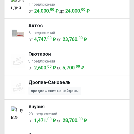
1 предложение
00
00
24,000
.
₽
24,000
.
₽
от
до
Актос
6 предложений
00
00
4,747
.
₽
23,760
.
₽
от
до
Глютазон
3 предложения
00
00
2,600
.
₽
5,700
.
₽
от
до
Дропиа-Сановель
предложения не найдены
Янувия
28 предложений
00
00
1,471
.
₽
28,700
.
₽
от
до