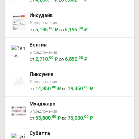
Инсудайв
2 предложения
00
00
5,195
.
₽
5,195
.
₽
от
до
Велгия
5 предложений
00
00
2,710
.
₽
6,850
.
₽
от
до
Ликсумия
2 предложения
00
00
14,850
.
₽
19,350
.
₽
от
до
Мунджаро
6 предложений
00
00
53,800
.
₽
75,000
.
₽
от
до
Субетта