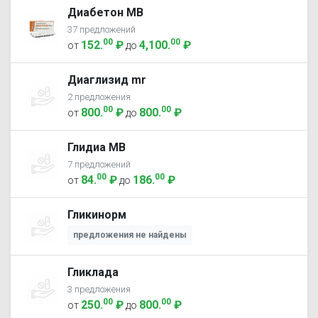
Диабетон МВ
37 предложений
00
00
152
.
₽
4,100
.
₽
от
до
Диаглизид mr
2 предложения
00
00
800
.
₽
800
.
₽
от
до
Глидиа МВ
7 предложений
00
00
84
.
₽
186
.
₽
от
до
Гликинорм
предложения не найдены
Гликлада
3 предложения
00
00
250
.
₽
800
.
₽
от
до