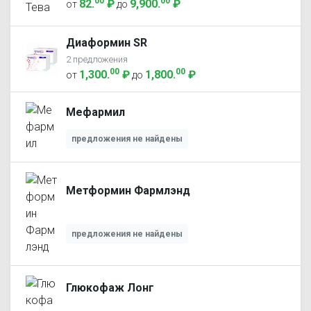
00
00
82
.
₽
9,900
.
₽
от
до
Диаформин SR
2 предложения
00
00
1,300
.
₽
1,800
.
₽
от
до
Мефармил
предложения не найдены
Метформин Фармлэнд
предложения не найдены
Глюкофаж Лонг