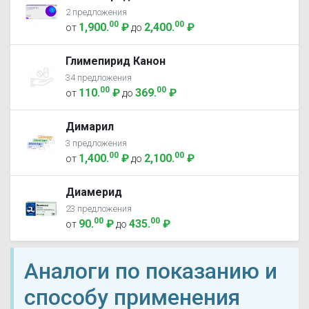
2 предложения
00
00
1,900
.
₽
2,400
.
₽
от
до
Глимепирид Канон
34 предложения
00
00
110
.
₽
369
.
₽
от
до
Димарил
3 предложения
00
00
1,400
.
₽
2,100
.
₽
от
до
Диамерид
23 предложения
00
00
90
.
₽
435
.
₽
от
до
Аналоги по показанию и
способу применения