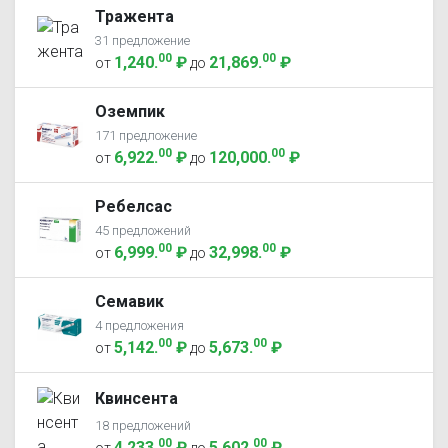
Тражента
31 предложение
00
00
1,240
.
₽
21,869
.
₽
от
до
Оземпик
171 предложение
00
00
6,922
.
₽
120,000
.
₽
от
до
Ребелсас
45 предложений
00
00
6,999
.
₽
32,998
.
₽
от
до
Семавик
4 предложения
00
00
5,142
.
₽
5,673
.
₽
от
до
Квинсента
18 предложений
00
00
4,233
.
₽
5,602
.
₽
от
до