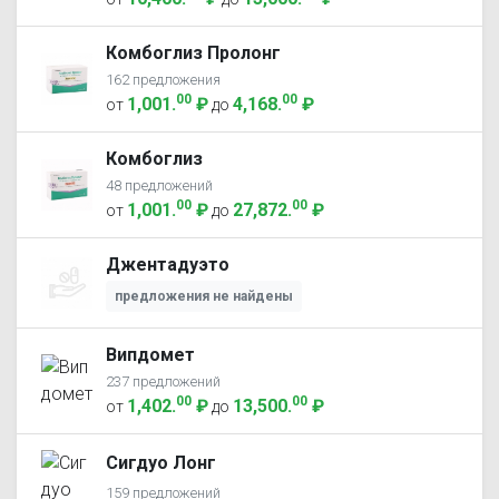
Комбоглиз Пролонг
162 предложения
00
00
1,001
.
₽
4,168
.
₽
от
до
Комбоглиз
48 предложений
00
00
1,001
.
₽
27,872
.
₽
от
до
Джентадуэто
предложения не найдены
Випдомет
237 предложений
00
00
1,402
.
₽
13,500
.
₽
от
до
Сигдуо Лонг
159 предложений