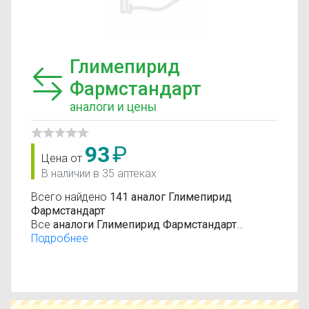
Глимепирид
Фармстандарт
аналоги и цены
93
₽
Цена от
В наличии в 35 аптеках
Всего найдено
141 аналог Глимепирид
Фармстандарт
Все
аналоги Глимепирид Фармстандарт
подобраны по международной системе
Подробнее
классификации лекарственных средств АТС
(анатомо-терапевтическо-химическая
классификация).
Действующие вещества:
Глимепирид