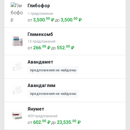
Глибофор
1 предложение
00
00
3,500
.
₽
3,500
.
₽
от
до
Глимекомб
15 предложений
00
00
266
.
₽
552
.
₽
от
до
Авандамет
предложения не найдены
Авандаглим
предложения не найдены
Янумет
409 предложений
00
00
602
.
₽
23,535
.
₽
от
до