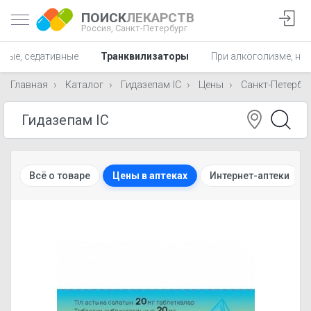
ПОИСК
ЛЕКАРСТВ
Россия,
Санкт-Петербург
ные, седативные
Транквилизаторы
При алкоголизме, на
Главная
Каталог
Гидазепам IC
Цены
Санкт-Петербу
Всё о товаре
Цены в аптеках
Интернет-аптеки