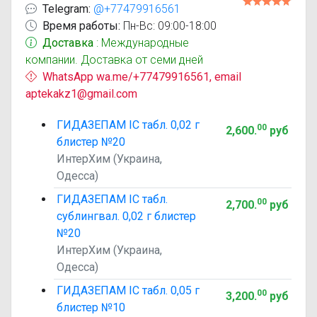
Telegram:
@+77479916561
Время работы:
Пн-Вс: 09:00-18:00
Доставка
: Международные
компании. Доставка от семи дней
WhatsApp wa.me/+77479916561, email
aptekakz1@gmail.com
ГИДАЗЕПАМ IC табл. 0,02 г
00
2,600
.
руб
блистер №20
ИнтерХим (Украина,
Одесса)
ГИДАЗЕПАМ IC табл.
00
2,700
.
руб
сублингвал. 0,02 г блистер
№20
ИнтерХим (Украина,
Одесса)
ГИДАЗЕПАМ IC табл. 0,05 г
00
3,200
.
руб
блистер №10