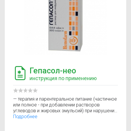
Гепасол-нео
инструкция по применению
— терапия и парентеральное питание (частичное
или полное - при добавлении растворов
углеводов и жировых эмульсий) при нарушении
функции печени (печеночной недостаточности)
Подробнее
с нарушением функции мозга (печеночной
энцефалопатии) и без нее; — терапия