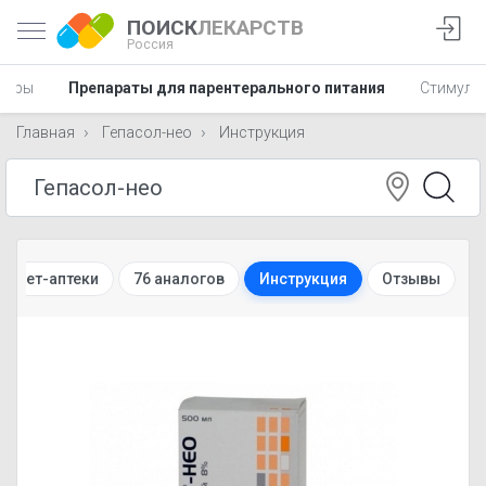
ПОИСК
ЛЕКАРСТВ
Россия
воры
Препараты для парентерального питания
Стимуля
Главная
Гепасол-нео
Инструкция
ернет-аптеки
76 аналогов
Инструкция
Отзывы