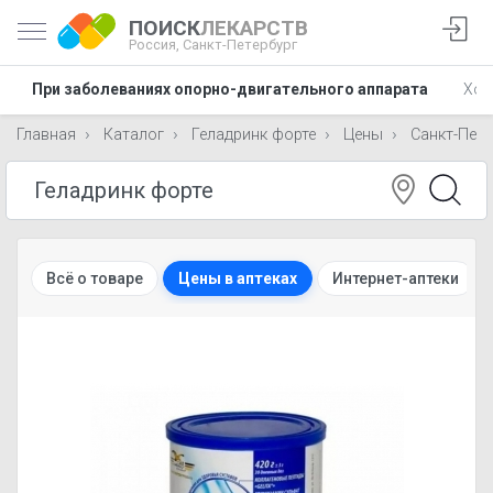
ПОИСК
ЛЕКАРСТВ
Россия,
Санкт-Петербург
При заболеваниях опорно-двигательного аппарата
Хон
Главная
Каталог
Геладринк форте
Цены
Санкт-Пете
Всё о товаре
Цены в аптеках
Интернет-аптеки