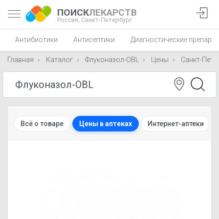
ПОИСК
ЛЕКАРСТВ
Россия,
Санкт-Петербург
Антибиотики
Антисептики
Диагностические препара
Главная
Каталог
Флуконазол-OBL
Цены
Санкт-Пете
Всё о товаре
Цены в аптеках
Интернет-аптеки