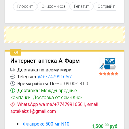
противопоказаниями. При необходимости вы
Глоссит
Онихомикоз
Гепатит
Острый пиелон
можете подобрать аналоги Флапрокс с
похожим действующим веществом или более
доступной ценой.
Чтобы купить Флапрокс в ближайшей аптеке,
укажите свой город и сравните предложения.
Это поможет сэкономить время и выбрать
оптимальный вариант по цене и наличию.
топ
Интернет-аптека А-Фарм
Доставка по всему миру
Telegram:
@+77479916561
Время работы:
Пн-Вс: 09:00-18:00
Доставка
: Международные
компании. Доставка от семи дней
WhatsApp wa.me/+77479916561, email
aptekakz1@gmail.com
Флапрокс 500 мг N10
00
1,500
.
руб