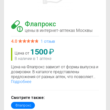
Флапрокс
цены в интернет-аптеках Москвы
4.0
1 отзыв
1500
₽
Цена от
В наличии в 1 аптеке
Цена на Флапрокс зависит от формы выпуска и
дозировки. В каталоге представлены
предложения от разных аптек, что позволяет
быстро найти, где купить Флапрокс по
Подробнее
минимальной цене. Информация о стоимости
регулярно обновляется, поэтому вы видите
только актуальные данные.
Смотрите также:
Перед покупкой рекомендуется ознакомиться с
Флапрокс
инструкцией по применению, показаниями и