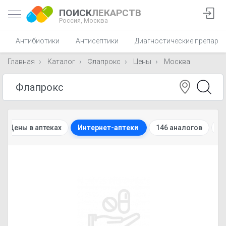
ПОИСК
ЛЕКАРСТВ
Россия,
Москва
Антибиотики
Антисептики
Диагностические препара
Главная
Каталог
Флапрокс
Цены
Москва
Цены в аптеках
Интернет-аптеки
146 аналогов
И