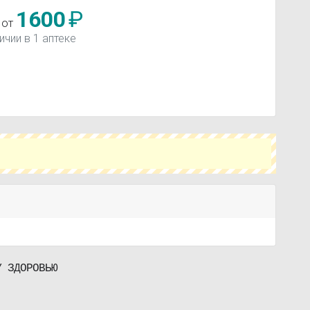
1600
₽
 от
ичии в 1 аптеке
У ЗДОРОВЬЮ