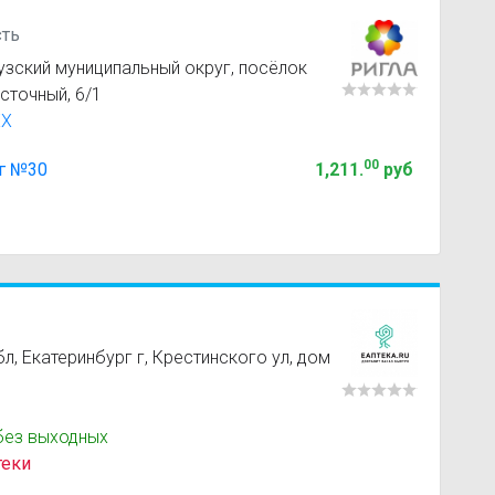
сть
узский муниципальный округ, посёлок
сточный, 6/1
XX
00
г №30
1,211
.
руб
, Екатеринбург г, Крестинского ул, дом
без выходных
теки