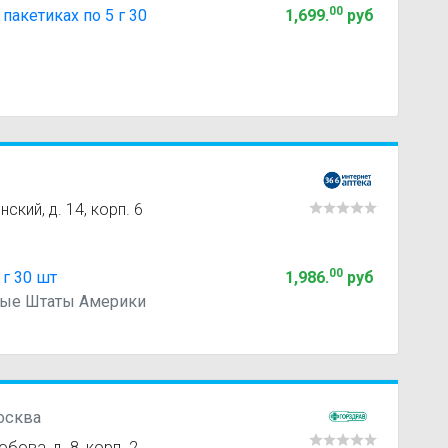
00
акетиках по 5 г 30
1,699
.
руб
нский, д. 14, корп. 6
00
г 30 шт
1,986
.
руб
нные Штаты Америки
Москва
бова, д. 8, корп. 2