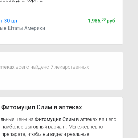
00
г 30 шт
1,986
.
руб
нные Штаты Америки
птеках
всего найдено
7
лекарственных
 Фитомуцил Слим в аптеках
альные цены на
Фитомуцил Слим
в аптеках вашего
ь наиболее выгодный вариант. Мы ежедневно
 препарата, чтобы вы видели реальные