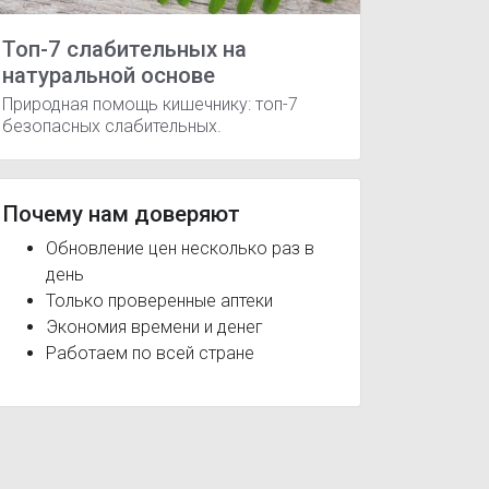
Топ-7 слабительных на
натуральной основе
Природная помощь кишечнику: топ-7
безопасных слабительных.
Почему нам доверяют
Обновление цен несколько раз в
те
Фитомуцил Слим Смарт
Фитомуцил Холестенорм
день
креатит
Гипертиреоз
Сердечно-сосудистые заболевания
Только проверенные аптеки
Экономия времени и денег
Работаем по всей стране