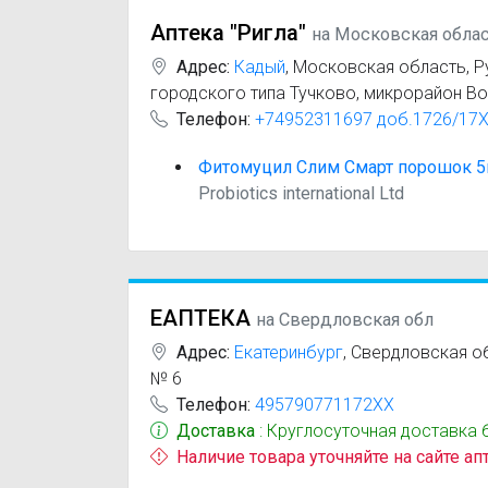
Аптека "Ригла"
на Московская обла
Адрес:
Кадый
,
Московская область, Р
городского типа Тучково, микрорайон Во
Телефон:
+74952311697 доб.1726/17
Фитомуцил Слим Смарт порошок 5
Probiotics international Ltd
ЕАПТЕКА
на Свердловская обл
Адрес:
Екатеринбург
,
Свердловская обл
№ 6
Телефон:
495790771172XX
Доставка
: Круглосуточная доставка 
Наличие товара уточняйте на сайте ап