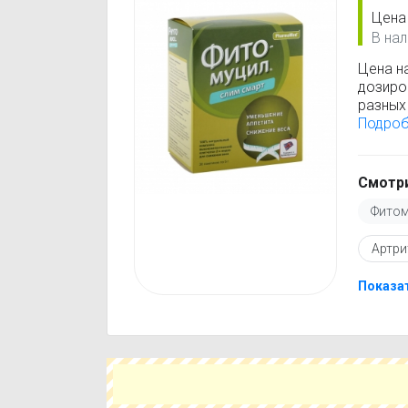
Цена
В нал
Цена н
дозиро
разных 
Фитому
Подро
стоимо
только
Перед 
Смотри
инстру
Фитом
против
подобр
Артри
действ
Чтобы 
укажит
Показа
поможе
вариант