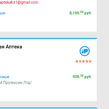
aptekakz1@gmail.com
00
аше
8,100
.
руб
ая Аптека
00
 саше
938
.
руб
 Протексин Лтд/