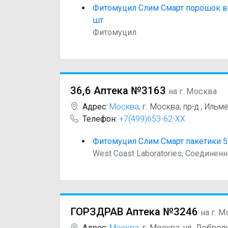
Фитомуцил Слим Смарт порошок в п
шт
Фитомуцил
36,6 Аптека №3163
на г. Москва
Адрес:
Москва
,
г. Москва, пр-д., Ильме
Телефон:
+7(499)653-62-XX
Фитомуцил Слим Смарт пакетики 5 
West Coast Laboratories, Соедине
ГОРЗДРАВ Аптека №3246
на г. 
Адрес:
Москва
,
г. Москва, ул. Добролю