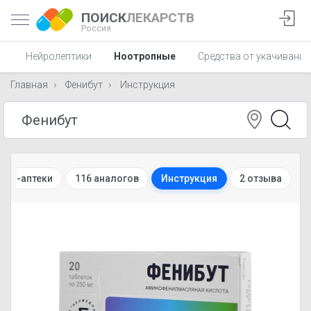
ПОИСК
ЛЕКАРСТВ
Россия
С
Нейролептики
Ноотропные
Средства от укачивания
Главная
Фенибут
Инструкция
нет-аптеки
116 аналогов
Инструкция
2 отзыва