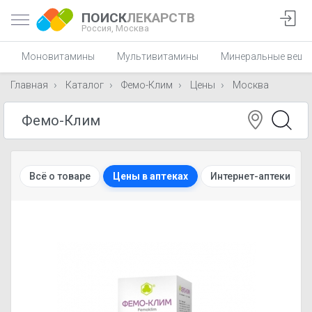
ПОИСК
ЛЕКАРСТВ
Россия,
Москва
Моновитамины
Мультивитамины
Минеральные веще
Главная
Каталог
Фемо-Клим
Цены
Москва
Всё о товаре
Цены в аптеках
Интернет-аптеки