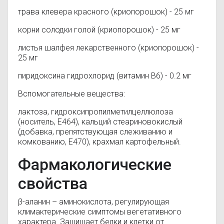
трава клевера красного (криопорошок) - 25 мг
корни солодки голой (криопорошок) - 25 мг
листья шалфея лекарственного (криопорошок) -
25 мг
пиридоксина гидрохлорид (витамин B6) - 0.2 мг
Вспомогательные вещества:
лактоза, гидроксипропилметилцеллюлоза
(носитель, E464), кальций стеариновокислый
(добавка, препятствующая слеживанию и
комкованию, E470), крахмал картофельный.
Фармакологические
свойства
β-аланин – аминокислота, регулирующая
климактерические симптомы вегетативного
характера. Защищает белки и клетки от