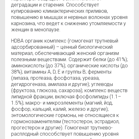
деградации и старения. Способствует
купированию климактерических приливов,
повышению в мышцах и нервных волокнах уровня
карнозина, что ведет к снижению утомляемости у
женщин в менопаузе.
HDBA органик комплекс (гомогенат трутневый
адсорбированный) – ценный биологический
материал, обеспечивающий женский организм
полезными веществами. Содержит белки (до 41%);
аминокислоты (до 37%); органические кислоты (до
38%); витамины A, D, E и группы В; ферменты
(липаза, протеаза, фосфотаза, уреаза,
дегидрогеназа, амилаза и другие); углеводы
(фруктоза, глюкоза, сахароза); комплекс веществ
липидной фракции, включая фосфолипиды (1.1–
1.5%); макро- и микроэлементы (магний, йод,
фосфор, кальций, калий, железо и другие);
энтомологические гормоны, не относящиеся к
гормонозаменителям (тестостерон, эстрадиол,
прогестерон и другие). Гомогенат трутнево-
расплодный способствует повышению уровня