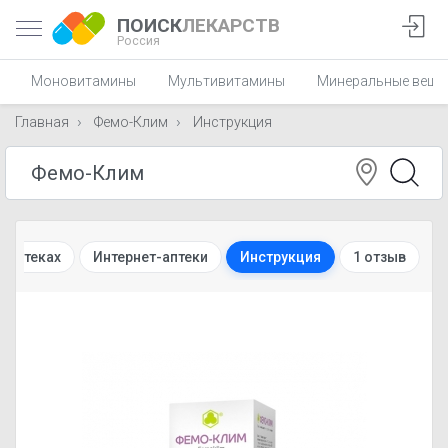
ПОИСК
ЛЕКАРСТВ
Россия
Моновитамины
Мультивитамины
Минеральные веще
Главная
Фемо-Клим
Инструкция
в аптеках
Интернет-аптеки
Инструкция
1 отзыв