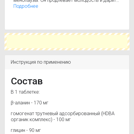
менопаузы. Он продлевает молодость и дарит
хорошее самочувствие, выравнивая
Подробнее
гормональный фон. Входит в реестр "100
лучший изобретений России"
Инструкция по применению
Состав
В 1 таблетке:
β-аланин - 170 мг
гомогенат трутневый адсорбированный (HDBA
органик комплекс) - 100 мг
глицин - 90 мг