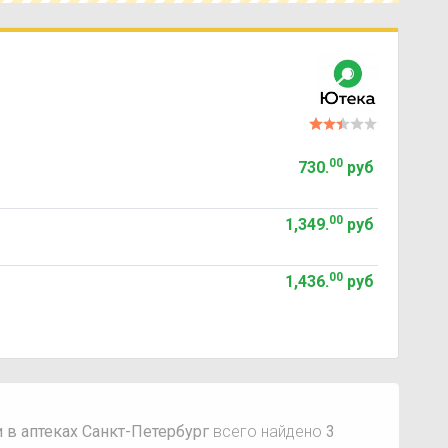
00
730
.
руб
00
1,349
.
руб
00
1,436
.
руб
 в аптеках Санкт-Петербург
всего найдено
3