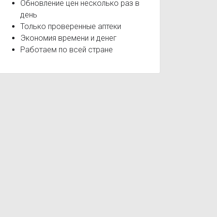
Обновление цен несколько раз в
день
Только проверенные аптеки
Экономия времени и денег
Работаем по всей стране
дроз (повышенное потоотделение)
Головокружение
Иммун