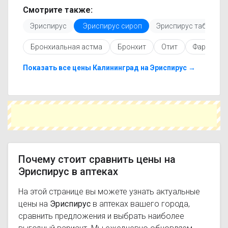
только актуальные данные.
Смотрите также:
Перед покупкой рекомендуется ознакомиться с
Эриспирус
Эриспирус сироп
Эриспирус таблетки
инструкцией по применению, показаниями и
противопоказаниями. При необходимости вы
Бронхиальная астма
Бронхит
Отит
Фарингит
можете подобрать аналоги Эриспирус с
похожим действующим веществом или более
доступной ценой.
Показать все цены Калининград на Эриспирус →
Чтобы купить Эриспирус в ближайшей аптеке,
укажите свой город и сравните предложения.
Это поможет сэкономить время и выбрать
оптимальный вариант по цене и наличию.
Почему стоит сравнить цены на
Эриспирус в аптеках
На этой странице вы можете узнать актуальные
цены на
Эриспирус
в аптеках вашего города,
сравнить предложения и выбрать наиболее