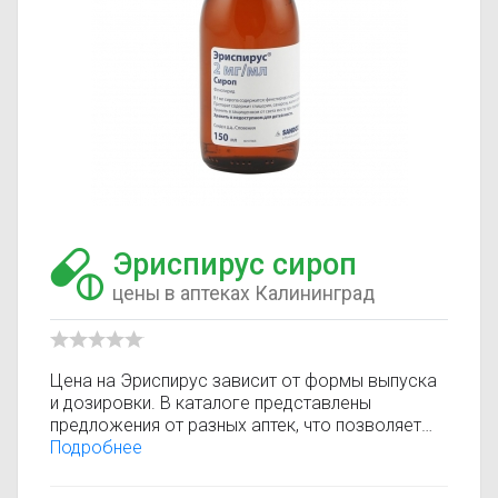
Эриспирус сироп
цены в аптеках Калининград
Цена на Эриспирус зависит от формы выпуска
и дозировки. В каталоге представлены
предложения от разных аптек, что позволяет
быстро найти, где купить Эриспирус по
Подробнее
минимальной цене. Информация о стоимости
регулярно обновляется, поэтому вы видите