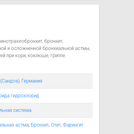
 ринотрахеобронхит, бронхит,
ой и осложненной бронхиальной астмы,
й при кори, коклюше, гриппе.
(Сандоз), Германия
рида гидрохлорид
льная система
альная астма
,
Бронхит
,
Отит
,
Фарингит