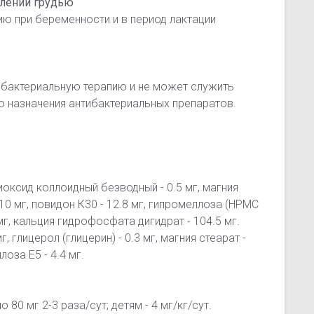
млении грудью
ю при беременности и в период лактации
ибактериальную терапию и не может служить
о назначения антибактериальных препаратов.
оксид коллоидный безводный - 0.5 мг, магния
 10 мг, повидон К30 - 12.8 мг, гипромеллоза (HPMC
 мг, кальция гидрофосфата дигидрат - 104.5 мг.
, глицерол (глицерин) - 0.3 мг, магния стеарат -
лоза Е5 - 4.4 мг.
80 мг 2-3 раза/сут; детям - 4 мг/кг/сут.