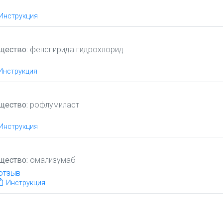
Инструкция
щество:
фенспирида гидрохлорид
Инструкция
щество:
рофлумиласт
Инструкция
щество:
омализумаб
отзыв
Инструкция