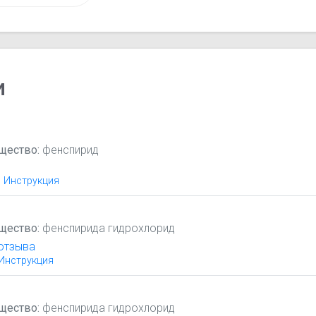
и
щество:
фенспирид
Инструкция
щество:
фенспирида гидрохлорид
отзыва
Инструкция
щество:
фенспирида гидрохлорид