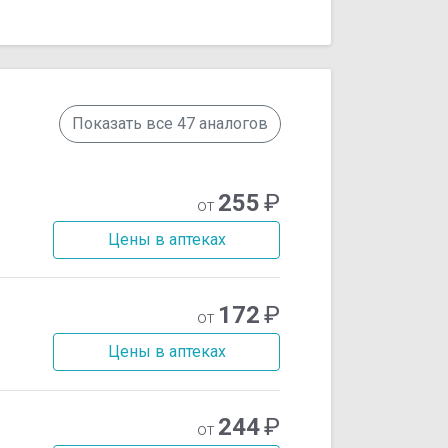
Показать все 47 аналогов
255
₽
от
Цены в аптеках
172
₽
от
Цены в аптеках
244
₽
от