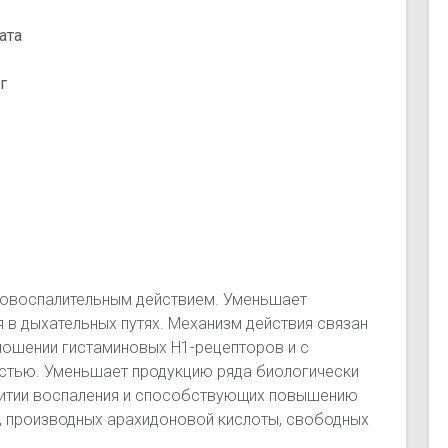
ата
г
вовоспалительным действием. Уменьшает
 в дыхательных путях. Механизм действия связан
ношении гистаминовых H1-рецепторов и с
стью. Уменьшает продукцию ряда биологически
витии воспаления и способствующих повышению
Оα, производных арахидоновой кислоты, свободных