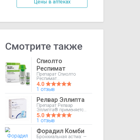
Цены в аптеках
Смотрите также
Спиолто
Респимат
Препарат Спиолто
Респимат
принимаемый 1 раз/
4.0
сут, показан для; —
1 отзыв
длительной
поддерживающей
Релвар Эллипта
терапии пациентам с
ХОБЛ, хроническим
Препарат Релвар
бронхитом, эмфиземой
Эллипта® применяется
легких, — уменьшения
в качестве
5.0
обструкции
поддерживающей
1 отзыв
дыхательных путей и
терапии бронхиальной
сопутствующей
астмы.
Форадил Комби
одышки; — уменьшения
частоты обострений;
Бронхиальная астма: —
улучшения