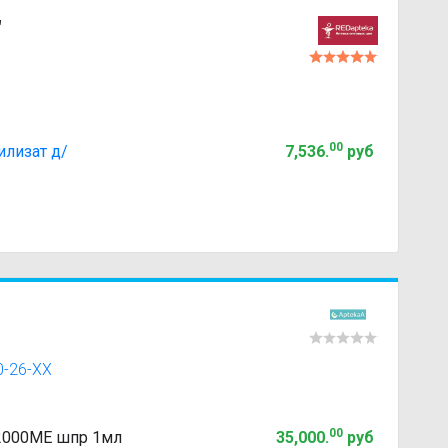
"
00
лизат д/
7,536
.
руб
0-26-XX
00
в 2000МЕ шпр 1мл
35,000
.
руб