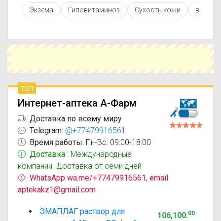
противопоказаниями. При необходимости вы
Экзема
Гиповитаминоз
Сухость кожи
вызван
можете подобрать аналоги Эмаплаг с похожим
действующим веществом или более доступной
ценой.
Чтобы купить Эмаплаг в ближайшей аптеке,
укажите свой город и сравните предложения.
Это поможет сэкономить время и выбрать
оптимальный вариант по цене и наличию.
топ
Интернет-аптека А-Фарм
Доставка по всему миру
Telegram:
@+77479916561
Время работы:
Пн-Вс: 09:00-18:00
Доставка
: Международные
компании. Доставка от семи дней
WhatsApp wa.me/+77479916561, email
aptekakz1@gmail.com
ЭМАПЛАГ раствор для
00
106,100
.