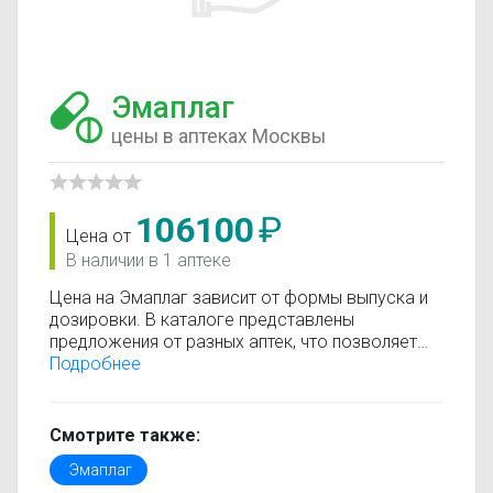
Эмаплаг
цены в аптеках Москвы
106100
₽
Цена от
В наличии в 1 аптеке
Цена на Эмаплаг зависит от формы выпуска и
дозировки. В каталоге представлены
предложения от разных аптек, что позволяет
быстро найти, где купить Эмаплаг по
Подробнее
минимальной цене. Информация о стоимости
регулярно обновляется, поэтому вы видите
только актуальные данные.
Смотрите также:
Перед покупкой рекомендуется ознакомиться с
Эмаплаг
инструкцией по применению, показаниями и