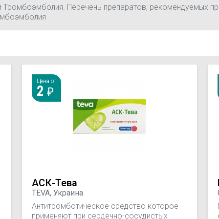
и Тромбоэмболия. Перечень препаратов, рекомендуемых при
ромбоэмболия
Цена от
2
АСК-Тева
TEVA, Украина
Антитромботическое средство которое
применяют при сердечно-сосудистых