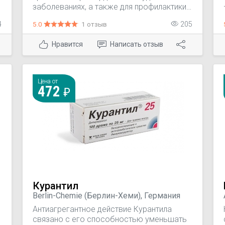
заболеваниях, а также для профилактики:
тромбозов и эмболии после операций на
4
5.0
1 отзыв
205
сосудах (чрескожная транслюминарна
катетерная ангиопластика (РТСА),
Нравится
Написать отзыв
эндартерэктомия сонной артерии,
аортокоронарное шунтирование (CABG),
артериовенозное шунтирование);
тромбоза глубоких вен и эмболии
Цена от
легочной артерии после длительной
472
иммобилизации (после хирургических
операций); инсультов (как вторичная
профилактика).
Курантил
Berlin-Chemie (Берлин-Хеми), Германия
Антиагрегантное действие Курантила
связано с его способностью уменьшать