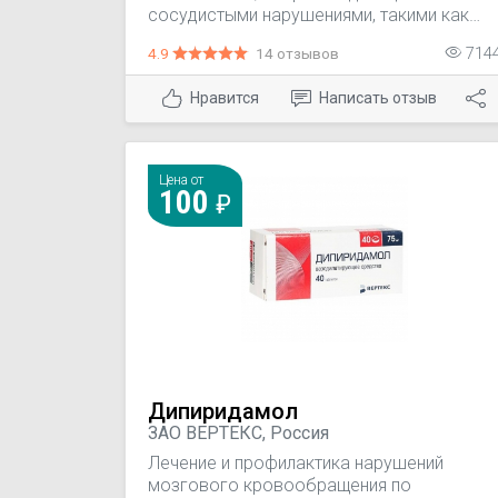
сосудистыми нарушениями, такими как
повышение агрегации тромбоцитов
4.9
14 отзывов
714
(тромбозы, тромбоэмболии), нарушение
проницаемости капилляров и
Нравится
Написать отзыв
микроциркуляции (тромбозы капилляров);
— нарушение венозного кровообращения
(варикозное расширение вен,
поеттромботический синдром,
Цена от
тромбофлебиты).
100
Дипиридамол
ЗАО ВЕРТЕКС, Россия
Лечение и профилактика нарушений
мозгового кровообращения по