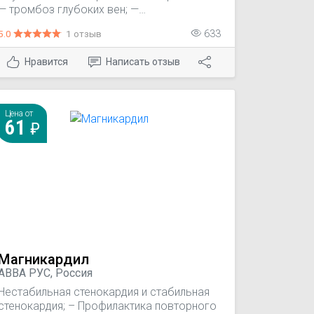
— тромбоз глубоких вен; —
тромбоэмболия легких; — мерцание
5.0
1 отзыв
633
предсердий; — инфаркт миокарда; — при
протезировании клапанов сердца.
Нравится
Написать отзыв
Цена от
61
Магникардил
АВВА РУС, Россия
Нестабильная стенокардия и стабильная
стенокардия; – Профилактика повторного