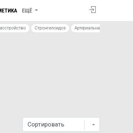
МЕТИКА
ЕЩЁ
расстройство
Стронгилоидоз
Артериальная гипертензия