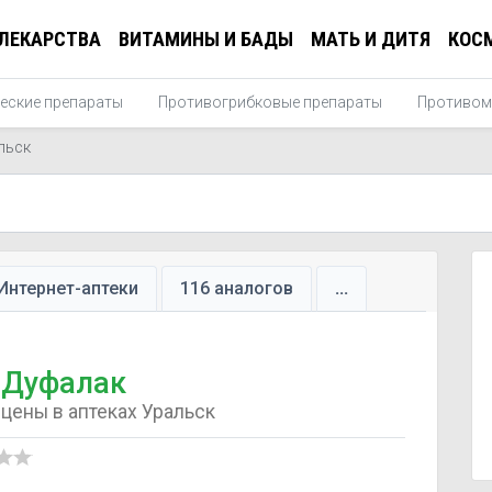
ЛЕКАРСТВА
ВИТАМИНЫ И БАДЫ
МАТЬ И ДИТЯ
КОС
еские препараты
Противогрибковые препараты
Противом
льск
Интернет-аптеки
116 аналогов
...
Дуфалак
цены в аптеках Уральск