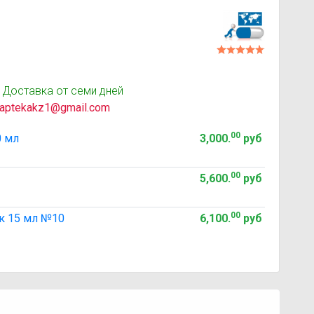
 Доставка от семи дней
aptekakz1@gmail.com
00
0 мл
3,000
.
руб
00
5,600
.
руб
00
к 15 мл №10
6,100
.
руб