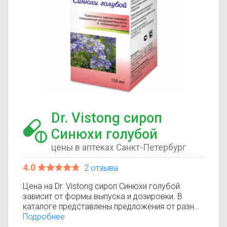
Dr. Vistong сироп
Синюхи голубой
цены в аптеках Санкт-Петербург
4.0
2 отзыва
Цена на Dr. Vistong сироп Синюхи голубой
зависит от формы выпуска и дозировки. В
каталоге представлены предложения от разных
аптек, что позволяет быстро найти, где купить
Подробнее
Dr. Vistong сироп Синюхи голубой по