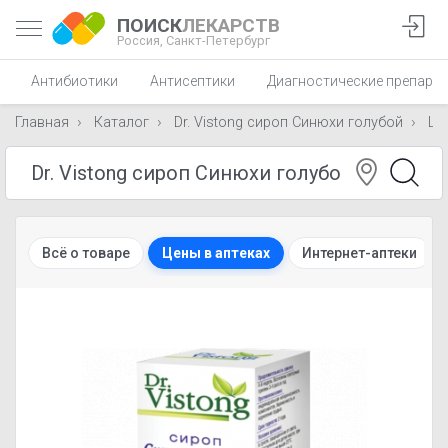
ПОИСК
ЛЕКАРСТВ
Россия,
Санкт-Петербург
Антибиотики
Антисептики
Диагностические препара
Главная
Каталог
Dr. Vistong сироп Синюхи голубой
Це
Всё о товаре
Цены в аптеках
Интернет-аптеки