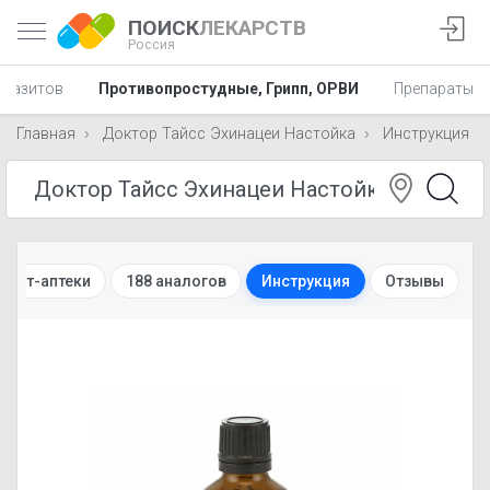
ПОИСК
ЛЕКАРСТВ
Россия
аразитов
Противопростудные, Грипп, ОРВИ
Препараты в 
Главная
Доктор Тайсс Эхинацеи Настойка
Инструкция
рнет-аптеки
188 аналогов
Инструкция
Отзывы