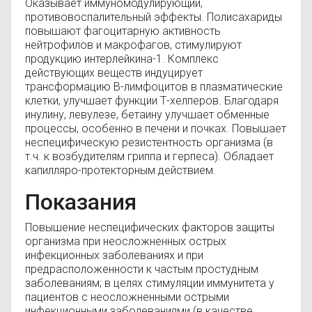
Оказывает иммуномодулирующий,
противовоспалительный эффекты. Полисахариды
повышают фагоцитарную активность
нейтрофилов и макрофагов, стимулируют
продукцию интерлейкина-1. Комплекс
действующих веществ индуцирует
трансформацию В-лимфоцитов в плазматические
клетки, улучшает функции Т-хелперов. Благодаря
инулину, левулезе, бетаину улучшает обменные
процессы, особенно в печени и почках. Повышает
неспецифическую резистентность организма (в
т.ч. к возбудителям гриппа и герпеса). Обладает
капилляро-протекторным действием.
Показания
Повышение неспецифических факторов защиты
организма при неосложненных острых
инфекционных заболеваниях и при
предрасположенности к частым простудным
заболеваниям; в целях стимуляции иммунитета у
пациентов с неосложненными острыми
инфекционными заболеваниями (в качестве