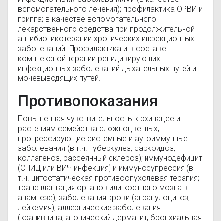
вспомогательного лечения); профилактика ОРВИ и
гриппа; в качестве вспомогательного
лекарственного средства при продолжительной
антибиотикотерапии хронических инфекционных
заболеваний. Профилактика и в составе
комплексной терапии рецидивирующих
инфекционных заболеваний дыхательных путей и
мочевыводящих путей.
Противопоказания
Повышенная чувствительность к эхинацее и
растениям семейства сложноцветных;
прогрессирующие системные и аутоиммунные
заболевания (в т.ч. туберкулез, саркоидоз,
коллагеноз, рассеянный склероз); иммунодефицит
(СПИД или ВИЧ-инфекция) и иммуносупрессия (в
т.ч. цитостатическая противоопухолевая терапия;
трансплантация органов или костного мозга в
анамнезе); заболевания крови (агранулоцитоз,
лейкемия); аллергические заболевания
(крапивница, атопический дерматит, бронхиальная