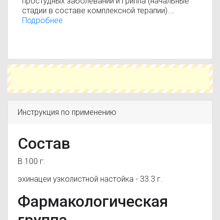
простудных заболеваний и гриппа (начальные
стадии в составе комплексной терапии).
Инфекционно-воспалительные заболевания
Подробнее
носоглотки, ротовой полости, рецидивирующие
инфекции дыхательных и мочевыводящих путей
(вспомогательное средство).
Инструкция по применению
Состав
В 100 г:
эхинацеи узколистной настойка - 33.3 г.
Фармакологическая