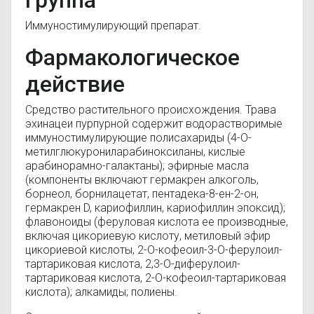
группа
Иммуностимулирующий препарат.
Фармакологическое
действие
Средство растительного происхождения. Трава
эхинацеи пурпурной содержит водорастворимые
иммуностимулирующие полисахариды (4-О-
метилглюкурониларабиноксиланы, кислые
арабинорамно-галактаны); эфирные масла
(компоненты включают гермакрен алкоголь,
борнеол, борнилацетат, пентадека-8-ен-2-он,
гермакрен D, кариофиллин, кариофиллин эпоксид);
флавоноиды (феруловая кислота ее производные,
включая цикориевую кислоту, метиловый эфир
цикориевой кислоты, 2-О-кофеоил-3-О-ферулоил-
тартариковая кислота, 2,3-О-диферулоил-
тартариковая кислота, 2-О-кофеоил-тартариковая
кислота); алкамиды; полиены.