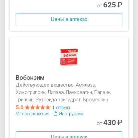
625
₽
от
Цены в аптеках
Вобэнзим
Действующее вещество:
Амилаза,
Химотрипсин, Липаза, Панкреатин, Папаин,
Трипсин, Рутозида тригидрат, Бромелаин
5.0
1 отзыв
92 предложения
Инструкция
430
₽
от
Цены в аптеках