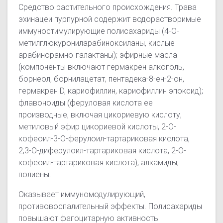
Средство растительного происхождения. Трава
эхинацеи пурпурной содержит водорастворимые
иммуностимулирующие полисахариды (4-О-
метилглюкурониларабиноксиланы, кислые
арабинорамно-галактаны); эфирные масла
(компоненты включают гермакрен алкоголь,
борнеол, борнилацетат, пентадека-8-ен-2-он,
гермакрен D, кариофиллин, кариофиллин эпоксид);
флавоноиды (феруловая кислота ее
производные, включая цикориевую кислоту,
метиловый эфир цикориевой кислоты, 2-О-
кофеоил-3-О-ферулоил-тартариковая кислота,
2,3-О-диферулоил-тартариковая кислота, 2-О-
кофеоил-тартариковая кислота); алкамиды;
полиены.
Оказывает иммуномодулирующий,
противовоспалительный эффекты. Полисахариды
повышают фагоцитарную активность