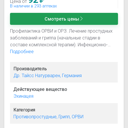
Цена от
В наличии в 293 аптеках
Смотреть цены
Профилактика ОРВИ и ОРЗ. Лечение простудных
заболеваний и гриппа (начальные стадии в
составе комплексной терапии). Инфекционно-
воспалительные заболевания носоглотки,
Подробнее
ротовой полости, рецидивирующие инфекции
дыхательных и мочевыводящих путей
Производитель
(вспомогательное средство).
Др. Тайсс Натурварен, Германия
Действующее вещество
Эхинацея
Категория
Противопростудные, Грипп, ОРВИ