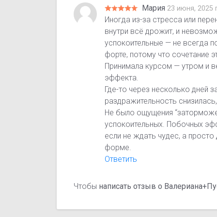
Мария
23 июня, 2025 
Иногда из-за стресса или пер
внутри всё дрожит, и невозмо
успокоительные — не всегда п
форте, потому что сочетание э
Принимала курсом — утром и в
эффекта.
Где-то через несколько дней з
раздражительность снизилась,
Не было ощущения “заторможен
успокоительных. Побочных эфф
если не ждать чудес, а прост
форме.
Ответить
Чтобы
написать отзыв о Валериана+П