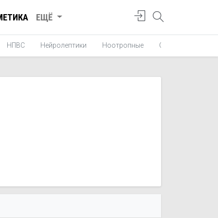
МЕТИКА
ЕЩЁ
НПВС
Нейролептики
Ноотропные
Средства от укач