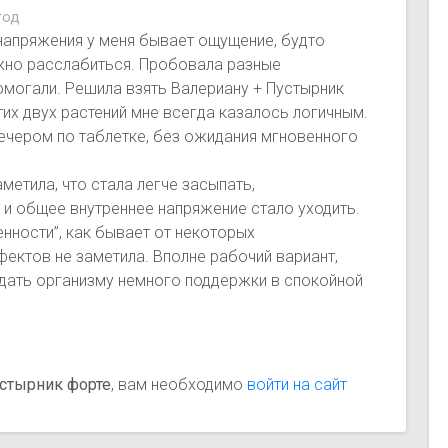
год
енапряжения у меня бывает ощущение, будто
жно расслабиться. Пробовала разные
омогали. Решила взять Валериану + Пустырник
тих двух растений мне всегда казалось логичным.
ечером по таблетке, без ожидания мгновенного
аметила, что стала легче засыпать,
 и общее внутреннее напряжение стало уходить.
ности”, как бывает от некоторых
ектов не заметила. Вполне рабочий вариант,
о дать организму немного поддержки в спокойной
устырник форте
, вам необходимо
войти на сайт