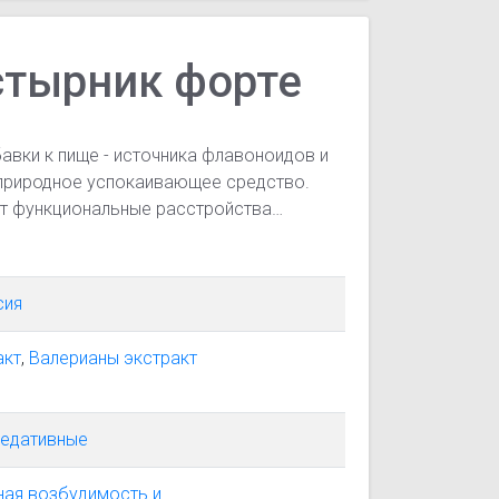
стырник форте
авки к пище - источника флавоноидов и
природное успокаивающее средство.
ет функциональные расстройства
сия
акт
,
Валерианы экстракт
седативные
ая возбудимость и