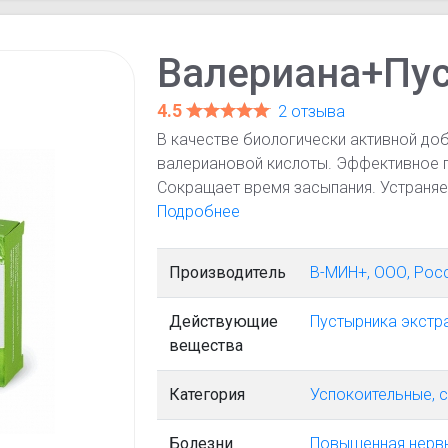
Валериана+Пу
4.5
2 отзыва
В качестве биологически активной доб
валериановой кислоты. Эффективное 
Сокращает время засыпания. Устраня
сердечно-сосудистой системы.
Подробнее
Производитель
В-МИН+, ООО, Рос
Действующие
Пустырника экстр
вещества
Категория
Успокоительные, 
Болезни
Повышенная нервн