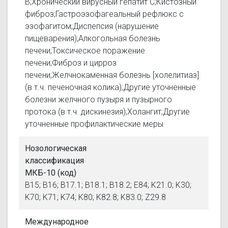
В;Хронический вирусный гепатит С;Кистозный
фиброз;Гастроэзофагеальный рефлюкс с
эзофагитом;Диспепсия (нарушение
пищеварения);Алкогольная болезнь
печени;Токсическое поражение
печени;Фиброз и цирроз
печени;Желчнокаменная болезнь [холелитиаз]
(в т.ч. печеночная колика);Другие уточненные
болезни желчного пузыря и пузырного
протока (в т.ч. дискинезия);Холангит;Другие
уточненные профилактические меры
Нозологическая
классификация
МКБ-10 (код)
B15; B16; B17.1; B18.1; B18.2; E84; K21.0; K30;
K70; K71; K74; K80; K82.8; K83.0; Z29.8
Международное