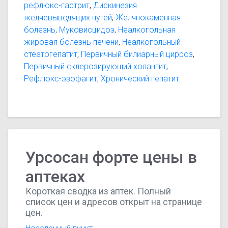
рефлюкс-гастрит
,
Дискинезия
желчевыводящих путей
,
Желчнокаменная
болезнь
,
Муковисцидоз
,
Неалкогольная
жировая болезнь печени
,
Неалкогольный
стеатогепатит
,
Первичный билиарный цирроз
,
Первичный склерозирующий холангит
,
Рефлюкс-эзофагит
,
Хронический гепатит
Урсосан форте цены в
аптеках
Короткая сводка из аптек. Полный
список цен и адресов открыт на странице
цен.