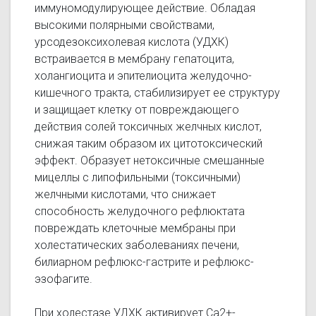
иммуномодулирующее действие. Обладая
высокими полярными свойствами,
урсодезоксихолевая кислота (УДХК)
встраивается в мембрану гепатоцита,
холангиоцита и эпителиоцита желудочно-
кишечного тракта, стабилизирует ее структуру
и защищает клетку от повреждающего
действия солей токсичных желчных кислот,
снижая таким образом их цитотоксический
эффект. Образует нетоксичные смешанные
мицеллы с липофильными (токсичными)
желчными кислотами, что снижает
способность желудочного рефлюктата
повреждать клеточные мембраны при
холестатических заболеваниях печени,
билиарном рефлюкс-гастрите и рефлюкс-
эзофагите.
При холестазе УДХК активирует Са2+-