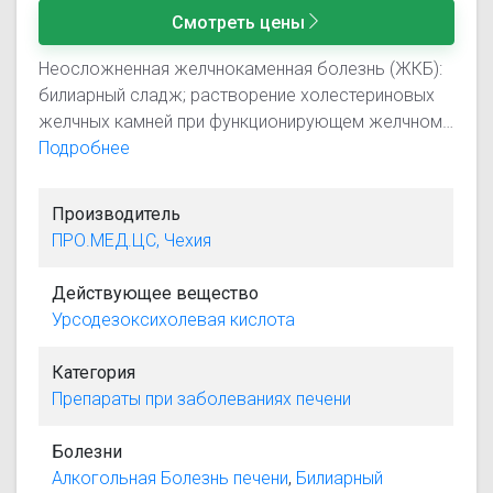
Смотреть цены
Неосложненная желчнокаменная болезнь (ЖКБ):
билиарный сладж; растворение холестериновых
желчных камней при функционирующем желчном
пузыре; профилактика рецидивов
Подробнее
камнеобразования после холецистэктомии; -
хронические гепатиты различного генеза
Производитель
(токсические, лекарственные и др.); -
ПРО.МЕД.ЦС, Чехия
холестатические заболевания печени различного
генеза, в том числе первичный билиарный цирроз
Действующее вещество
(при отсутствии признаков декомпенсации),
Урсодезоксихолевая кислота
первичный склерозирующий холангит, кистозный
фиброз (муковисцидоз); - неалкогольная жировая
Категория
болезнь печени, в том числе неалкогольный
Препараты при заболеваниях печени
стеатогепатит; - алкогольная болезнь печени; -
хронические вирусные гепатиты; - дискинезии
Болезни
желчевыводящих путей; - билиарный рефлюкс-
Алкогольная Болезнь печени
,
Билиарный
гастрит и рефлюкс-эзофагит.