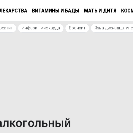
ЛЕКАРСТВА
ВИТАМИНЫ И БАДЫ
МАТЬ И ДИТЯ
КОС
реатит
Инфаркт миокарда
Бронхит
Язва двенадцатип
алкогольный