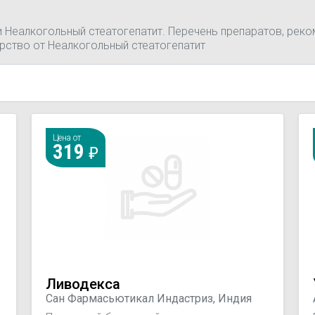
и Неалкогольный стеатогепатит. Перечень препаратов, реко
рство от Неалкогольный стеатогепатит
Цена от
319
Ливодекса
Сан Фармасьютикал Индастриз, Индия