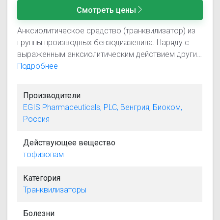
Смотреть цены
Анксиолитическое средство (транквилизатор) из
группы производных бензодиазепина. Наряду с
выраженным анксиолитическим действием другие
эффекты, характерные для бензодиазепиновых
Подробнее
транквилизаторов - седативный, снотворный,
мышечно-расслабляющий, противосудорожный -
Производители
проявляются относительно слабо. В связи с этим
EGIS Pharmaceuticals, PLC, Венгрия
,
Биоком,
тофизопам относят к "дневным"
Россия
транквилизаторам.
Действующее вещество
тофизопам
Категория
Транквилизаторы
Болезни