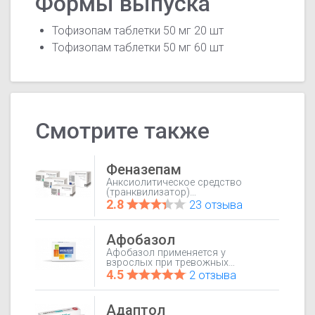
Формы выпуска
Тофизопам таблетки 50 мг 20 шт
Тофизопам таблетки 50 мг 60 шт
Смотрите также
Феназепам
Анксиолитическое средство
(транквилизатор)
бензодиазепинового ряда.
2.8
23 отзыва
Оказывает анксиолитическое,
седативно-снотворное,
противосудорожное и
Афобазол
центральное миорелаксирующее
действие.
Афобазол применяется у
взрослых при тревожных
состояниях: генерализованные
4.5
2 отзыва
тревожные расстройства,
неврастения, расстройства
адаптации. Препарат также
Адаптол
назначается при соматических