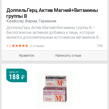
ДоппельГерц Актив Магний+Витамины
группы В
Квайссер Фарма, Германия
ДоппельГерц Актив Магний+Витамины группы В –
биологически активная добавка к пище, которая
является дополнительным источником витаминов В1,
В6, В12, фолиевой кислоты, магния.
5.0
2 отзыва
744
Нравится
Написать отзыв
Цена от
188