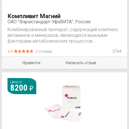
Компливит Магний
ОАО "Фармстандарт-УфаВИТА", Россия
Комбинированный препарат, содержащий комплекс
витаминов и минералов, являющихся важными
факторами метаболических процессов.
Применяется для: Профилактика и восполнение
5.0
2 отзыва
3764
дефицита витаминов и минеральных веществ.
Повышенные физические и умственные нагрузки.
Нравится
Написать отзыв
Период выздоровления после продолжительных и/
или тяжело протекающих заболеваний, в том числе
инфекционных. В комплексном лечении при
назначении антибиотикотерапии.
Цена от
8200