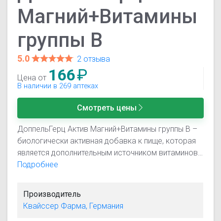
Магний+Витамины
группы В
5.0
2 отзыва
166
₽
Цена от
В наличии в 269 аптеках
Смотреть цены
ДоппельГерц Актив Магний+Витамины группы В –
биологически активная добавка к пище, которая
является дополнительным источником витаминов
В1, В6, В12, фолиевой кислоты, магния.
Подробнее
Производитель
Квайссер Фарма, Германия