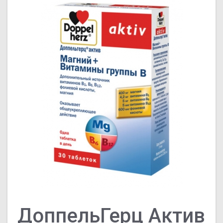
ДоппельГерц Актив