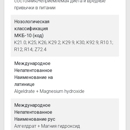
состояния;Неприемлемая диета и вредные
привычки в питании
Нозологическая
классификация
МКБ-10 (код)
K21.0; K25; K26; K29.2; K29.9; K30; K92.9; R10.1;
R12; R14; Z72.4
Международное
Непатентованное
Наименование на
латинице
Algeldrate + Magnesium hydroxide
Международное
Непатентованное
Наименование рус
Алгелдрат + Магния гидроксид