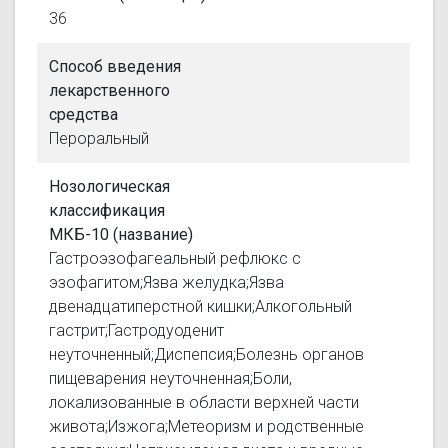
36
Способ введения
лекарственного
средства
Пероральный
Нозологическая
классификация
МКБ-10 (название)
Гастроэзофагеальный рефлюкс с
эзофагитом;Язва желудка;Язва
двенадцатиперстной кишки;Алкогольный
гастрит;Гастродуоденит
неуточненный;Диспепсия;Болезнь органов
пищеварения неуточненная;Боли,
локализованные в области верхней части
живота;Изжога;Метеоризм и родственные