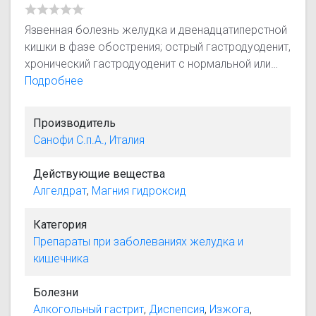
Язвенная болезнь желудка и двенадцатиперстной
кишки в фазе обострения; острый гастродуоденит,
хронический гастродуоденит с нормальной или
повышенной секреторной функцией в фазе
Подробнее
обострения; грыжа пищеводного отверстия
диафрагмы, рефлюкс-эзофагит; диспептические
Производитель
явления, такие как дискомфорт или боли в
Санофи С.п.А., Италия
эпигастрии, изжога, кислая отрыжка после
погрешностей в диете, избыточного употребления
Действующие вещества
этанола, кофе, никотина диспептические явления,
Алгелдрат
,
Магния гидроксид
такие как дискомфорт или боли в эпигастрии,
изжога, кислая отрыжка (и их профилактика),
Категория
возникающие в результате применения некоторых
Препараты при заболеваниях желудка и
ЛС (НПВС, ГКС).
кишечника
Болезни
Алкогольный гастрит
,
Диспепсия
,
Изжога
,