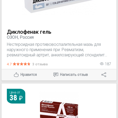
Диклофенак гель
ОЗОН, Россия
Нестероидная противовоспалительная мазь для
наружного применения при: Ревматизм,
ревматоидный артрит, анкилозирующий спондилит
(болезнь Бехтерева), воспалительные заболевания
4.7
3 отзыва
187
мягких тканей и суставов, которые сопровождаются
болевым синдромом, в том числе травмы опорно-
Нравится
Написать отзыв
двигательного аппарата; острый приступ подагры,
артроз, спондилоартроз, неврит, невралгия, люмбаго,
радикулит; первичная дисменорея. Краткий курс
назначают при тендините, бурсите,
Цена от
38
послеоперационном болевом синдроме.