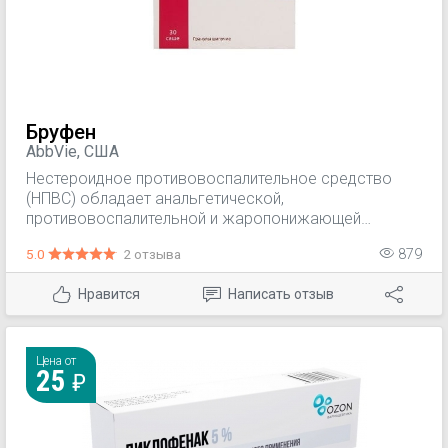
Бруфен
AbbVie, США
Нестероидное противовоспалительное средство
(НПВС) обладает анальгетической,
противовоспалительной и жаропонижающей
активностью. Считается, что терапевтические
5.0
2 отзыва
879
эффекты препарата обусловлены его
ингибирующим действием на фермент
Нравится
Написать отзыв
циклооксигеназу, что приводит к выраженному
снижению синтеза простагландинов. Данные
свойства обеспечивают облегчение симптомов
воспаления, боли, лихорадки.
Цена от
25