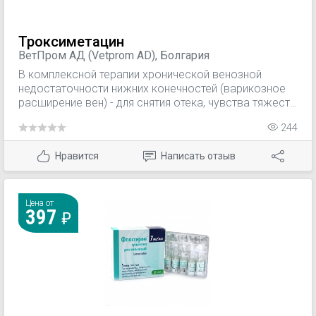
воспаления и снижения повышенной температуры
тела) и на прогрессирование основного
заболевания не влияет.
Троксиметацин
ВетПром АД (Vetprom AD), Болгария
В комплексной терапии хронической венозной
недостаточности нижних конечностей (варикозное
расширение вен) - для снятия отека, чувства тяжести
и боли в ногах; поверхностный тромбофлебит,
244
флебит; постфлебитные состояния; ревматическое
поражение мягких тканей (тендовагинит, бурсит,
Нравится
Написать отзыв
фиброзит, периартрит); послеоперационные отеки,
контузии, вывихи, растяжения.
Цена от
397