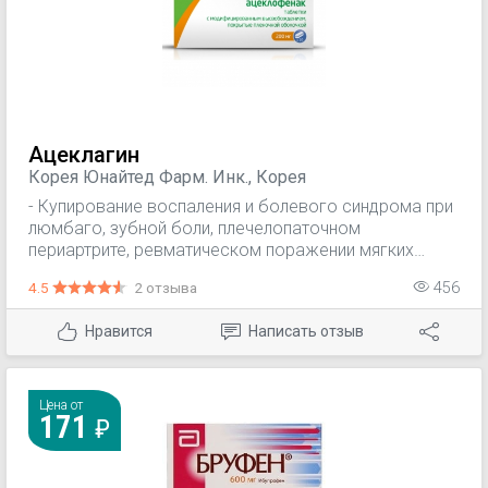
Ацеклагин
Корея Юнайтед Фарм. Инк., Корея
- Купирование воспаления и болевого синдрома при
люмбаго, зубной боли, плечелопаточном
периартрите, ревматическом поражении мягких
тканей, для симптоматического лечения
4.5
2 отзыва
456
ревматоидного артрита, остеоартроза и
анкилозирующего спондилита. - Симптоматическая
Нравится
Написать отзыв
терапия, уменьшение боли и воспаления на момент
использования, на прогрессирование заболевания
не влияет. - Дисменорея.
Цена от
171