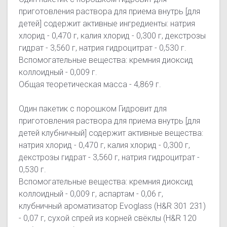
приготовления раствора для приема внутрь [для
детей] содержит а
ктивные ингредиенты: н
атрия
хлорид - 0,470 г, калия хлорид - 0,300 г, декстрозы
гидрат - 3,560 г, натрия гидроцитрат - 0,530 г.
Вспомогательные вещества: к
ремния диоксид
коллоидный - 0,009 г.
Общая теоретическая масса - 4,869 г.
Один пакетик с порошком Гидровит для
приготовления раствора для приема внутрь [для
детей клубничный] содержит а
ктивные вещества:
н
атрия хлорид - 0,470 г, калия хлорид - 0,300 г,
декстрозы гидрат - 3,560 г, натрия гидроцитрат -
0,530 г.
Вспомогательные вещества: к
ремния диоксид
коллоидный - 0,009 г, аспартам - 0,06 г,
клубничный ароматизатор Evoglass (H&R 301 231)
- 0,07 г, сухой спрей из корней свёклы (H&R 120