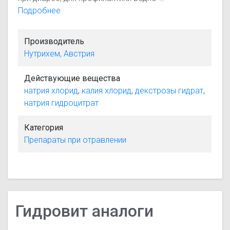
электролитных нарушений, возникающих
Подробнее
вследствие интенсивного потоотделения
(физические нагрузки, гипертермия).
Производитель
Нутрихем, Австрия
Действующие вещества
натрия хлорид
,
калия хлорид
,
декстрозы гидрат
,
натрия гидроцитрат
Категория
Препараты при отравлении
Гидровит аналоги