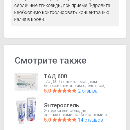
сердечные гликозиды, при приеме Гидровита
необходимо контролировать концентрацию
калия в крови.
Смотрите также
ТАД 600
ТАД 600 является мощным
детоксикационным средством,
обладающим
5.0
2 отзыва
гепатопротекторными
свойствами.
Энтеросгель
Энтеросгель обладает
выраженными сорбционными и
детоксикационными свойствами.
5.0
14 отзывов
В просвете ЖКТ препарат
связывает и выводит из