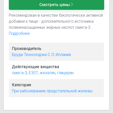
Смотреть цены
Рекомендован в качестве биологически активной
добавки к пище - дополнительного источника
полиненасыщенных жирных кислот омега-3
(докозагексаеновой кислоты), в том числе для
Подробнее
улучшения качественных и количественных
показателей спермограммы.
Производитель
Бруди Технолоджи С.Л, Испания
Действующие вещества
омега-3
,
Е307
,
желатин
,
глицерин
Категория
При заболеваниях предстательной железы