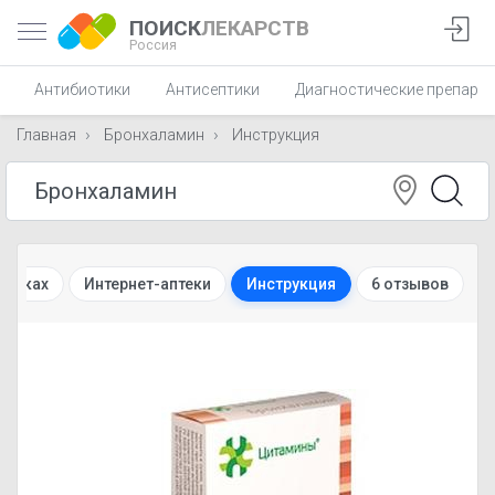
ПОИСК
ЛЕКАРСТВ
Россия
Антибиотики
Антисептики
Диагностические препара
Главная
Бронхаламин
Инструкция
птеках
Интернет-аптеки
Инструкция
6 отзывов