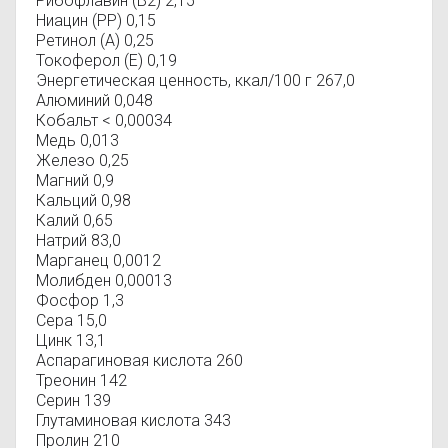
Рибофлавин (В2) 2,15
Ниацин (РР) 0,15
Ретинол (А) 0,25
Токоферол (Е) 0,19
Энергетическая ценность, ккал/100 г 267,0
Алюминий 0,048
Кобальт < 0,00034
Медь 0,013
Железо 0,25
Магний 0,9
Кальций 0,98
Калий 0,65
Натрий 83,0
Марганец 0,0012
Молибден 0,00013
Фосфор 1,3
Сера 15,0
Цинк 13,1
Аспарагиновая кислота 260
Треонин 142
Серин 139
Глутаминовая кислота 343
Пролин 210