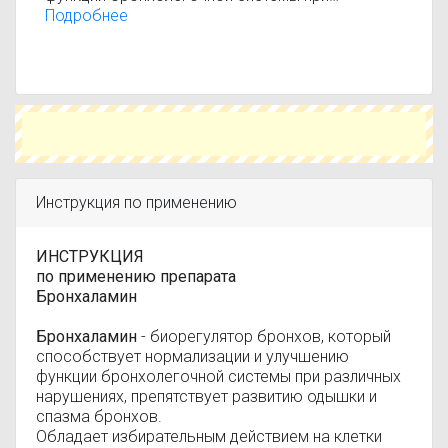
различных нарушениях, препятствует развитию
Подробнее
одышки и спазма бронхов. Обладает
избирательным действием на клетки тканей
бронхо-легочной системы, нормализуя ее
функцию. Препятствует развитию спазма
бронхов и восстанавливает поврежденные
участки эпителия бронхиального дерева.
Ускоряет восстановление функциональной
активности легких и бронхов при острых и
хронических заболеваниях органов дыхания
Инструкция по применению
инфекционного и неинфекционного
происхождения, снижает одышку и приступы
удушья.
ИНСТРУКЦИЯ
по применению препарата
Бронхаламин
Бронхаламин
- биорегулятор бронхов, который
способствует нормализации и улучшению
функции бронхолегочной системы при различных
нарушениях, препятствует развитию одышки и
спазма бронхов.
Обладает избирательным действием на клетки